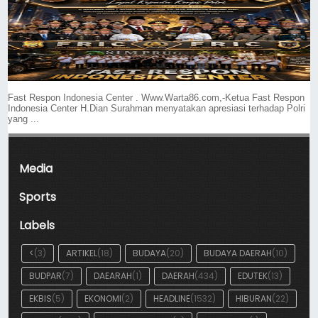
Fast Respon Indonesia Center . Www.Warta86.com,-Ketua Fast Respon
Indonesia Center H.Dian Surahman menyatakan apresiasi terhadap Polri
yang ...
Media
Sports
Labels
<
(3)
ARTIKEL
(18)
BUDAYA
(20)
BUDAYA DAERAH
(10)
BUDPAR
(7)
DAEARAH
(1)
DAERAH
(434)
EDUTEK
(13)
EKBIS
(5)
EKONOMI
(2)
HEADLINE
(1532)
HIBURAN
(22)