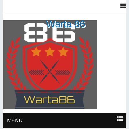
Warta 86
MENU