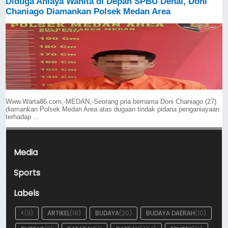
Diduga Aniaya Wanita di Depan SPBU Denai, Doni
Chaniago Diamankan Polsek Medan Area
Www.Warta86.com,-MEDAN,-Seorang pria bernama Doni Chaniago (27)
diamankan Polsek Medan Area atas dugaan tindak pidana penganiayaan
terhadap ...
Media
Sports
Labels
<
(3)
ARTIKEL
(18)
BUDAYA
(20)
BUDAYA DAERAH
(10)