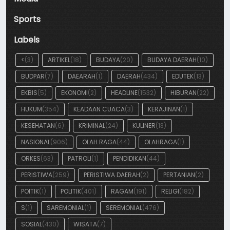
Sports
Labels
<
(3)
ARTIKEL
(18)
BUDAYA
(20)
BUDAYA DAERAH
(10)
BUDPAR
(7)
DAEARAH
(1)
DAERAH
(434)
EDUTEK
(13)
EKBIS
(5)
EKONOMI
(2)
HEADLINE
(1532)
HIBURAN
(22)
HUKUM
(354)
KEADAAN CUACA
(3)
KERAJINAN
(1)
KESEHATAN
(6)
KRIMINAL
(24)
KULINER
(13)
NASIONAL
(906)
OLAH RAGA
(44)
OLAHRAGA
(1)
ORKES
(63)
PATROLI
(1)
PENDIDIKAN
(44)
PERISTIWA
(259)
PERISTIWA DAERAH
(2)
PERTANIAN
(2)
POITIK
(1)
POLITIK
(401)
RAGAM
(191)
RELIGI
(182)
S
(1)
SAREMONIAL
(1)
SEREMONIAL
(476)
SOSIAL
(430)
WISATA
(7)