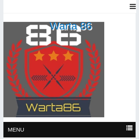
Warta 86
MENU