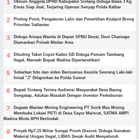
Oknum Anggota DPRD Kabupaten Sintang Diduga Bawa 3 Kg
Emas Siap Jual, Terjaring Operasi Senyap Polda Kalbar
Ploting Point, Pengaturan Lalin dan Penertiban Knalpot Brong
Prioritas Satlantas
Diduga Aniaya Wanita di Depan SPBU Denai, Doni Chaniago
Diamankan Polsek Medan Area
Dituding Takut Copot Kades GD Diduga Pemain Tambang
Ilegal, Marwah Bupati Madina Dipertaruhkan!
Sebarkan foto dan video Bernuansa Asusila Seorang Laki-laki
Inisal "J" Dilaporkan ke Polda Sumut
Bupati Sintang Terima Audiensi Masyarakat Desa Baung
Sengatap, Adukan Masalah Dengan Investor Perkebunan
Dugaan Mantan Mining Engineering PT Sorik Mas Mining
Membuka Lokasi PETI di Desa Sayur Maincat, SATMA AMPI
Madina Minta APH Bertindak
Proyek Rp7,15 Miliar Sungai Pinoh Disorot: Diduga Gunakan
Material Urugan Ilegal, LIBAS Desak Audit Menyeluruh