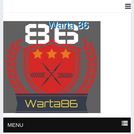
Warta 86
MENU