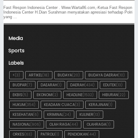
Fast Respon Indonesia Center . Www.Warta86.com,-Ketua Fast Respon
Indonesia Center H.Dian Surahman menyatakan apresiasi terhadap Polri
yang ...
Media
Sports
Labels
<
(3)
ARTIKEL
(18)
BUDAYA
(20)
BUDAYA DAERAH
(10)
BUDPAR
(7)
DAEARAH
(1)
DAERAH
(434)
EDUTEK
(13)
EKBIS
(5)
EKONOMI
(2)
HEADLINE
(1532)
HIBURAN
(22)
HUKUM
(354)
KEADAAN CUACA
(3)
KERAJINAN
(1)
KESEHATAN
(6)
KRIMINAL
(24)
KULINER
(13)
NASIONAL
(906)
OLAH RAGA
(44)
OLAHRAGA
(1)
ORKES
(63)
PATROLI
(1)
PENDIDIKAN
(44)