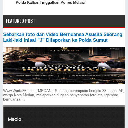
Polda Kalbar Tinggalkan Polres Melawi
FEATURED POST
Sebarkan foto dan video Bernuansa Asusila Seorang
Laki-laki Inisal "J" Dilaporkan ke Polda Sumut
Www.Warta86.com,- MEDAN - Seorang perempuan berusia 33 tahun, AF,
warga Kota Medan, melaporkan dugaan penyebaran foto atau gambar
bernuansa ...
Media