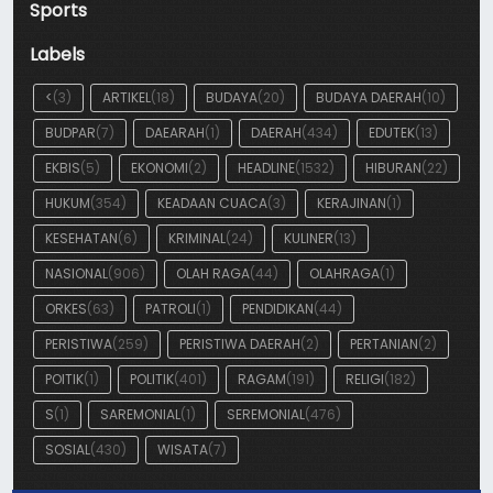
Sports
Labels
<
(3)
ARTIKEL
(18)
BUDAYA
(20)
BUDAYA DAERAH
(10)
BUDPAR
(7)
DAEARAH
(1)
DAERAH
(434)
EDUTEK
(13)
EKBIS
(5)
EKONOMI
(2)
HEADLINE
(1532)
HIBURAN
(22)
HUKUM
(354)
KEADAAN CUACA
(3)
KERAJINAN
(1)
KESEHATAN
(6)
KRIMINAL
(24)
KULINER
(13)
NASIONAL
(906)
OLAH RAGA
(44)
OLAHRAGA
(1)
ORKES
(63)
PATROLI
(1)
PENDIDIKAN
(44)
PERISTIWA
(259)
PERISTIWA DAERAH
(2)
PERTANIAN
(2)
POITIK
(1)
POLITIK
(401)
RAGAM
(191)
RELIGI
(182)
S
(1)
SAREMONIAL
(1)
SEREMONIAL
(476)
SOSIAL
(430)
WISATA
(7)