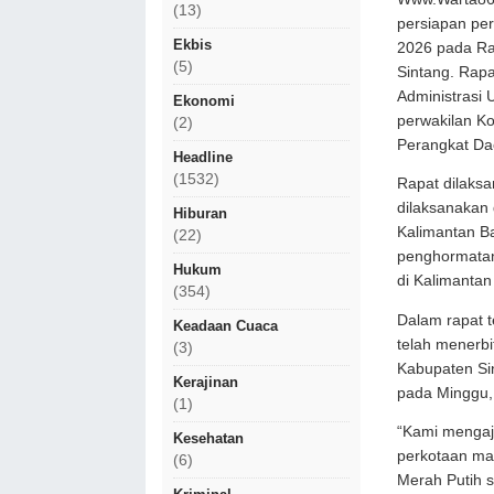
(13)
persiapan per
Ekbis
2026 pada Ra
(5)
Sintang. Rapat
Administrasi 
Ekonomi
perwakilan Ko
(2)
Perangkat Da
Headline
(1532)
Rapat dilaks
dilaksanakan
Hiburan
Kalimantan Ba
(22)
penghormatan 
Hukum
di Kalimantan
(354)
Dalam rapat t
Keadaan Cuaca
telah menerb
(3)
Kabupaten Si
Kerajinan
pada Minggu, 
(1)
“Kami mengaj
Kesehatan
perkotaan ma
(6)
Merah Putih 