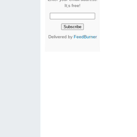
It;s free!
Delivered by
FeedBurner