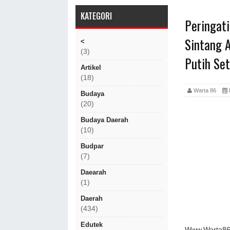
KATEGORI
Peringat
Sintang 
<
(3)
Putih Se
Artikel
(18)
Warta 86
Budaya
(20)
Budaya Daerah
(10)
Budpar
(7)
Daearah
(1)
Daerah
(434)
Edutek
Www.Warta86.