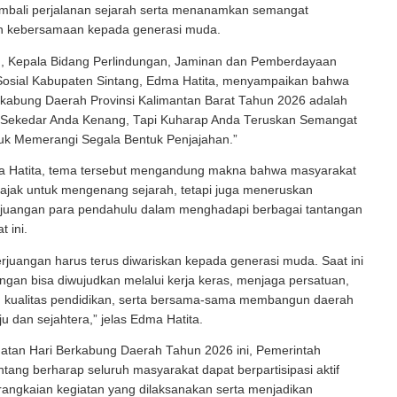
mbali perjalanan sejarah serta menanamkan semangat
n kebersamaan kepada generasi muda.
u, Kepala Bidang Perlindungan, Jaminan dan Pemberdayaan
 Sosial Kabupaten Sintang, Edma Hatita, menyampaikan bahwa
rkabung Daerah Provinsi Kalimantan Barat Tahun 2026 adalah
 Sekedar Anda Kenang, Tapi Kuharap Anda Teruskan Semangat
k Memerangi Segala Bentuk Penjajahan.”
 Hatita, tema tersebut mengandung makna bahwa masyarakat
iajak untuk mengenang sejarah, tetapi juga meneruskan
juangan para pendahulu dalam menghadapi berbagai tantangan
 ini.
juangan harus terus diwariskan kepada generasi muda. Saat ini
ngan bisa diwujudkan melalui kerja keras, menjaga persatuan,
 kualitas pendidikan, serta bersama-sama membangun daerah
ju dan sejahtera,” jelas Edma Hatita.
gatan Hari Berkabung Daerah Tahun 2026 ini, Pemerintah
tang berharap seluruh masyarakat dapat berpartisipasi aktif
rangkaian kegiatan yang dilaksanakan serta menjadikan