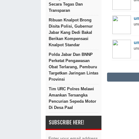
und
Secara Tegas Dan
Transparan
un
Ribuan Knalpot Brong
und
Disita Polisi, Gubernur
Jabar Kang Dedi Bakal
Berikan Kompensasi
un
Knalpot Standar
und
Polda Jabar Dan BNNP
Perketat Pengawasan
Obat Terlarang, Pemburu
Targetkan Jaringan Lintas
Provinsi
Tim URC Polres Melawi
Amankan Tersangka
Pencurian Sepeda Motor
Di Desa Paal
SUBSCRIBE HERE!
Enter your email address.