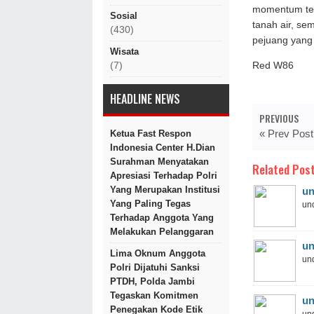
momentum ter
Sosial
tanah air, s
(430)
pejuang yang 
Wisata
Red W86
(7)
HEADLINE NEWS
PREVIOUS
« Prev Post
Ketua Fast Respon
Indonesia Center H.Dian
Surahman Menyatakan
Related Post
Apresiasi Terhadap Polri
Yang Merupakan Institusi
un
Yang Paling Tegas
und
Terhadap Anggota Yang
Melakukan Pelanggaran
un
Lima Oknum Anggota
und
Polri Dijatuhi Sanksi
PTDH, Polda Jambi
Tegaskan Komitmen
un
Penegakan Kode Etik