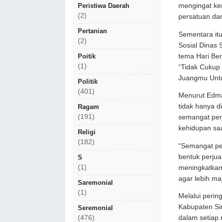
Peristiwa Daerah
mengingat ke
(2)
persatuan da
Pertanian
Sementara it
(2)
Sosial Dinas
tema Hari Be
Poitik
(1)
“Tidak Cukup
Juangmu Untu
Politik
(401)
Menurut Edma
tidak hanya d
Ragam
(191)
semangat per
kehidupan saat
Religi
(182)
“Semangat per
bentuk perjua
S
(1)
meningkatkan
agar lebih ma
Saremonial
(1)
Melalui perin
Kabupaten Sin
Seremonial
(476)
dalam setiap 