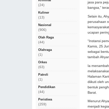
Kriminal
jasa para pej
(24)
bangsa,” tera
Kuliner
Selain itu, A
(13)
perusahaan s
Nasional
kemasyarakat
(906)
ucapan perin
Olah Raga
“Instansi pe
(44)
Kamis, 25 Jun
Olahraga
sebagai bent
(1)
tambah Ahyaru
Orkes
Ia menambahk
(63)
melaksanakan
Patroli
Halaman Kanto
(1)
diikuti oleh 
Pendidikan
bentuk pengho
(44)
Barat.
Peristiwa
Menurut Ahyar
(259)
menjadi kegi