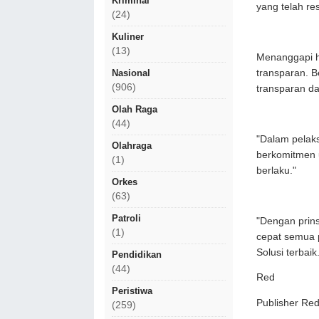
Kriminal
yang telah re
(24)
Kuliner
(13)
Menanggapi h
transparan. 
Nasional
(906)
transparan da
Olah Raga
(44)
"Dalam pelak
Olahraga
berkomitmen 
(1)
berlaku."
Orkes
(63)
Patroli
"Dengan prins
(1)
cepat semua 
Solusi terbaik
Pendidikan
(44)
Red
Peristiwa
Publisher R
(259)