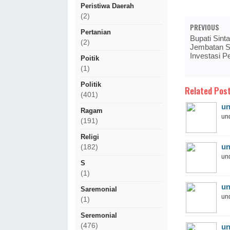
Peristiwa Daerah
(2)
PREVIOUS
Pertanian
Bupati Sin
(2)
Jembatan S
Investasi 
Poitik
(1)
Politik
Related Post
(401)
un
Ragam
und
(191)
Religi
un
(182)
und
S
(1)
un
Saremonial
und
(1)
Seremonial
(476)
un