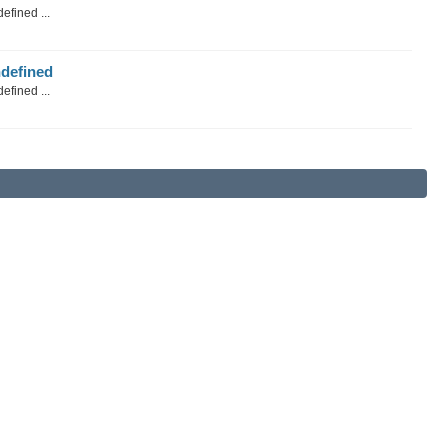
efined ...
defined
efined ...