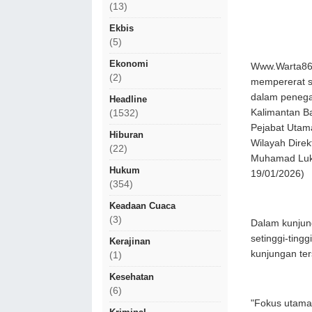
(13)
Ekbis
(5)
Ekonomi
Www.Warta86
(2)
mempererat si
dalam penega
Headline
Kalimantan Bar
(1532)
Pejabat Utam
Hiburan
Wilayah Direk
(22)
Muhamad Lukm
Hukum
19/01/2026)
(354)
Keadaan Cuaca
(3)
Dalam kunju
setinggi-ting
Kerajinan
kunjungan te
(1)
Kesehatan
(6)
"Fokus utama 