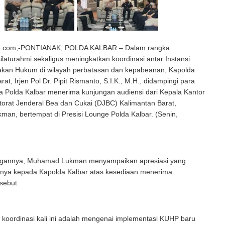
.com,-PONTIANAK, POLDA KALBAR – Dalam rangka
laturahmi sekaligus meningkatkan koordinasi antar Instansi
kan Hukum di wilayah perbatasan dan kepabeanan, Kapolda
at, Irjen Pol Dr. Pipit Rismanto, S.I.K., M.H., didampingi para
a Polda Kalbar menerima kunjungan audiensi dari Kepala Kantor
torat Jenderal Bea dan Cukai (DJBC) Kalimantan Barat,
an, bertempat di Presisi Lounge Polda Kalbar. (Senin,
ngannya, Muhamad Lukman menyampaikan apresiasi yang
ginya kepada Kapolda Kalbar atas kesediaan menerima
rsebut.
koordinasi kali ini adalah mengenai implementasi KUHP baru