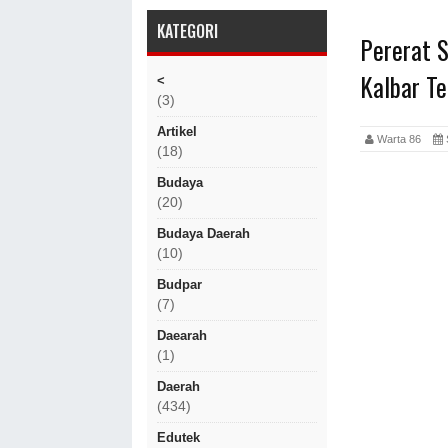
KATEGORI
Pererat 
Kalbar T
<
(3)
Artikel
Warta 86
(18)
Budaya
(20)
Budaya Daerah
(10)
Budpar
(7)
Daearah
(1)
Daerah
(434)
Edutek