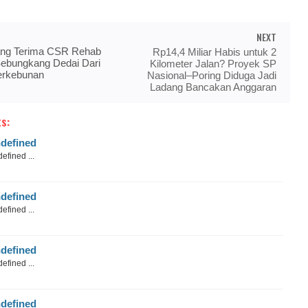
NEXT
tang Terima CSR Rehab
Rp14,4 Miliar Habis untuk 2
ebungkang Dedai Dari
Kilometer Jalan? Proyek SP
Perkebunan
Nasional–Poring Diduga Jadi
Ladang Bancakan Anggaran
s:
defined
efined ...
defined
efined ...
defined
efined ...
defined