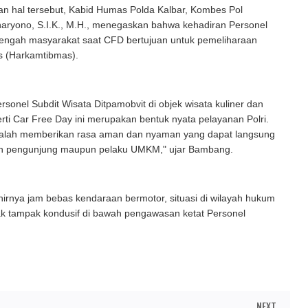
n hal tersebut, ​Kabid Humas Polda Kalbar, Kombes Pol
ryono, S.I.K., M.H., menegaskan bahwa kehadiran Personel
 tengah masyarakat saat CFD bertujuan untuk pemeliharaan
 (Harkamtibmas).
ersonel Subdit Wisata Ditpamobvit di objek wisata kuliner dan
rti Car Free Day ini merupakan bentuk nyata pelayanan Polri.
alah memberikan rasa aman dan nyaman yang dapat langsung
eh pengunjung maupun pelaku UMKM," ujar Bambang.
hirnya jam bebas kendaraan bermotor, situasi di wilayah hukum
ak tampak kondusif di bawah pengawasan ketat Personel
NEXT