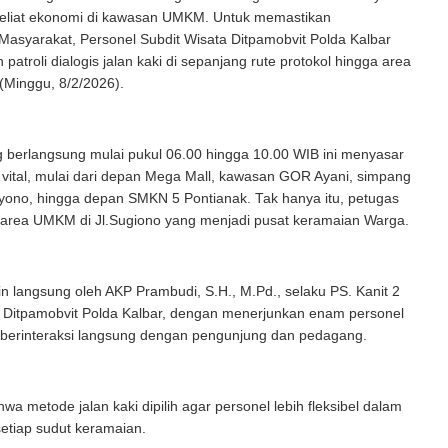
geliat ekonomi di kawasan UMKM. Untuk memastikan
asyarakat, Personel Subdit Wisata Ditpamobvit Polda Kalbar
patroli dialogis jalan kaki di sepanjang rute protokol hingga area
(Minggu, 8/2/2026).
g berlangsung mulai pukul 06.00 hingga 10.00 WIB ini menyasar
k vital, mulai dari depan Mega Mall, kawasan GOR Ayani, simpang
yono, hingga depan SMKN 5 Pontianak. Tak hanya itu, petugas
r area UMKM di Jl.Sugiono yang menjadi pusat keramaian Warga.
mpin langsung oleh AKP Prambudi, S.H., M.Pd., selaku PS. Kanit 2
a Ditpamobvit Polda Kalbar, dengan menerjunkan enam personel
k berinteraksi langsung dengan pengunjung dan pedagang.
wa metode jalan kaki dipilih agar personel lebih fleksibel dalam
etiap sudut keramaian.