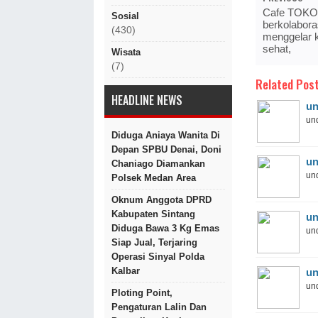
Cafe TOKO
Sosial
berkolabora
(430)
menggelar k
sehat,
Wisata
(7)
Related Post
HEADLINE NEWS
un
und
Diduga Aniaya Wanita Di
Depan SPBU Denai, Doni
un
Chaniago Diamankan
und
Polsek Medan Area
Oknum Anggota DPRD
Kabupaten Sintang
un
Diduga Bawa 3 Kg Emas
und
Siap Jual, Terjaring
Operasi Sinyal Polda
Kalbar
un
und
Ploting Point,
Pengaturan Lalin Dan