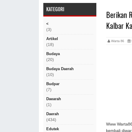
KATEGORI
Berikan 
Kalbar K
<
(3)
Artikel
Warta 86
(18)
Budaya
(20)
Budaya Daerah
(10)
Budpar
(7)
Daearah
(1)
Daerah
(434)
Www Warta86.
Edutek
kembali diwa