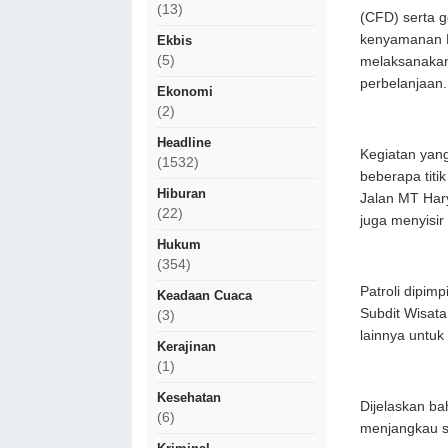
(13)
(CFD) serta 
kenyamanan M
Ekbis
(5)
melaksanakan 
perbelanjaan.
Ekonomi
(2)
Headline
​Kegiatan yan
(1532)
beberapa titi
Hiburan
Jalan MT Har
(22)
juga menyisi
Hukum
(354)
​Patroli dipi
Keadaan Cuaca
Subdit Wisat
(3)
lainnya untu
Kerajinan
(1)
Kesehatan
Dijelaskan bah
(6)
menjangkau s