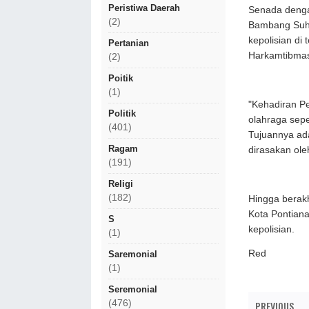
Peristiwa Daerah
Senada denga
(2)
Bambang Suha
kepolisian di
Pertanian
Harkamtibmas
(2)
Poitik
(1)
​"Kehadiran P
Politik
olahraga sepe
(401)
Tujuannya ad
Ragam
dirasakan ol
(191)
Religi
(182)
​Hingga berak
Kota Pontian
S
kepolisian.
(1)
Red
Saremonial
(1)
Seremonial
(476)
PREVIOUS