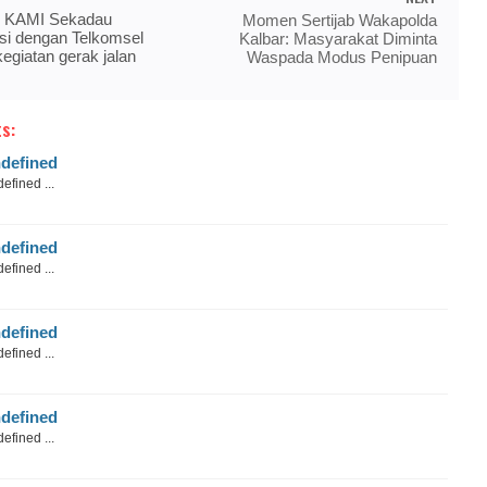
 KAMI Sekadau
Momen Sertijab Wakapolda
si dengan Telkomsel
Kalbar: Masyarakat Diminta
egiatan gerak jalan
Waspada Modus Penipuan
s:
defined
efined ...
defined
efined ...
defined
efined ...
defined
efined ...