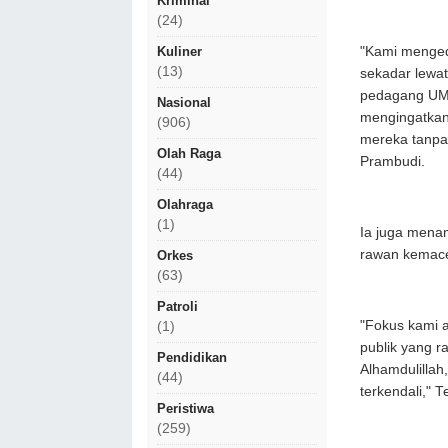
Kriminal
(24)
​"Kami menged
Kuliner
(13)
sekadar lewat
pedagang UMK
Nasional
mengingatkan
(906)
mereka tanpa
Olah Raga
Prambudi.
(44)
Olahraga
(1)
​Ia juga mena
rawan kemace
Orkes
(63)
Patroli
​"Fokus kami
(1)
publik yang 
Pendidikan
Alhamdulillah
(44)
terkendali," 
Peristiwa
(259)