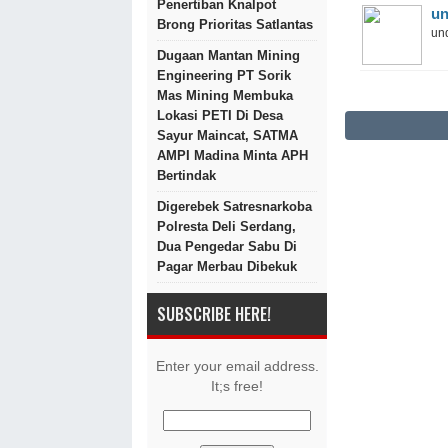
Penertiban Knalpot
un
Brong Prioritas Satlantas
und
Dugaan Mantan Mining
Engineering PT Sorik
Mas Mining Membuka
Lokasi PETI Di Desa
Sayur Maincat, SATMA
AMPI Madina Minta APH
Bertindak
Digerebek Satresnarkoba
Polresta Deli Serdang,
Dua Pengedar Sabu Di
Pagar Merbau Dibekuk
SUBSCRIBE HERE!
Enter your email address.
It;s free!