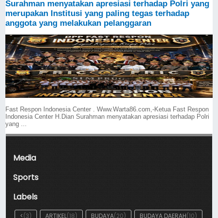
Surahman menyatakan apresiasi terhadap Polri yang
merupakan Institusi yang paling tegas terhadap
anggota yang melakukan pelanggaran
Fast Respon Indonesia Center . Www.Warta86.com,-Ketua Fast Respon
Indonesia Center H.Dian Surahman menyatakan apresiasi terhadap Polri
yang ...
Media
Sports
Labels
<
(3)
ARTIKEL
(18)
BUDAYA
(20)
BUDAYA DAERAH
(10)