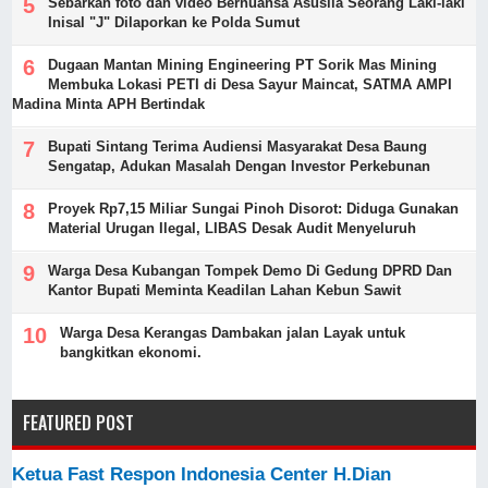
Sebarkan foto dan video Bernuansa Asusila Seorang Laki-laki
Inisal "J" Dilaporkan ke Polda Sumut
Dugaan Mantan Mining Engineering PT Sorik Mas Mining
Membuka Lokasi PETI di Desa Sayur Maincat, SATMA AMPI
Madina Minta APH Bertindak
Bupati Sintang Terima Audiensi Masyarakat Desa Baung
Sengatap, Adukan Masalah Dengan Investor Perkebunan
Proyek Rp7,15 Miliar Sungai Pinoh Disorot: Diduga Gunakan
Material Urugan Ilegal, LIBAS Desak Audit Menyeluruh
Warga Desa Kubangan Tompek Demo Di Gedung DPRD Dan
Kantor Bupati Meminta Keadilan Lahan Kebun Sawit
Warga Desa Kerangas Dambakan jalan Layak untuk
bangkitkan ekonomi.
FEATURED POST
Ketua Fast Respon Indonesia Center H.Dian