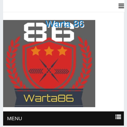
Warta 86
MENU