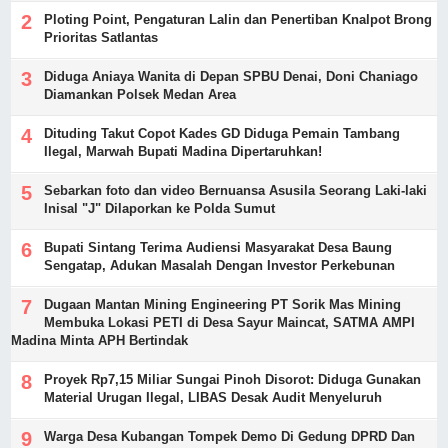
Ploting Point, Pengaturan Lalin dan Penertiban Knalpot Brong
Prioritas Satlantas
Diduga Aniaya Wanita di Depan SPBU Denai, Doni Chaniago
Diamankan Polsek Medan Area
Dituding Takut Copot Kades GD Diduga Pemain Tambang
Ilegal, Marwah Bupati Madina Dipertaruhkan!
Sebarkan foto dan video Bernuansa Asusila Seorang Laki-laki
Inisal "J" Dilaporkan ke Polda Sumut
Bupati Sintang Terima Audiensi Masyarakat Desa Baung
Sengatap, Adukan Masalah Dengan Investor Perkebunan
Dugaan Mantan Mining Engineering PT Sorik Mas Mining
Membuka Lokasi PETI di Desa Sayur Maincat, SATMA AMPI
Madina Minta APH Bertindak
Proyek Rp7,15 Miliar Sungai Pinoh Disorot: Diduga Gunakan
Material Urugan Ilegal, LIBAS Desak Audit Menyeluruh
Warga Desa Kubangan Tompek Demo Di Gedung DPRD Dan