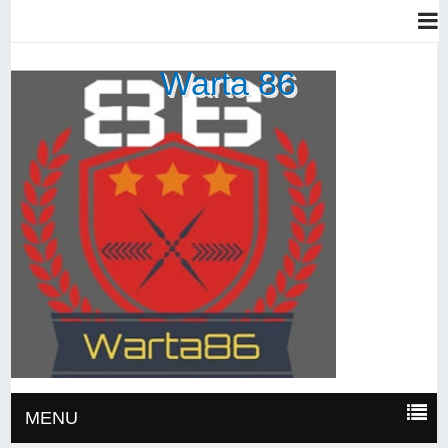
Warta 86
MENU