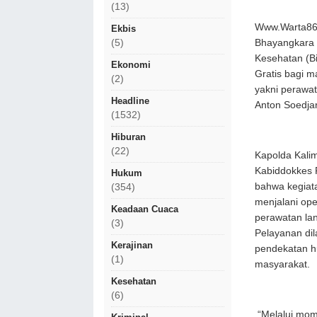
(13)
Www.Warta86
Ekbis
Bhayangkara 
(5)
Kesehatan (B
Ekonomi
Gratis bagi m
(2)
yakni perawat
Headline
Anton Soedjar
(1532)
Hiburan
(22)
Kapolda Kalima
Kabiddokkes 
Hukum
bahwa kegiata
(354)
menjalani op
Keadaan Cuaca
perawatan lan
(3)
Pelayanan di
Kerajinan
pendekatan h
(1)
masyarakat.
Kesehatan
(6)
“Melalui mom