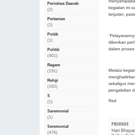
menyampaikan
Peristiwa Daerah
kegiatan ini
(2)
lanjutan, pa
Pertanian
(2)
Poitik
“Pelayanannya
(1)
diberikan per
dalam proses 
Politik
(401)
Ragam
Melalui kegia
(191)
menghadirkan
Religi
sekaligus me
(182)
pengabdian d
S
Red
(1)
Saremonial
(1)
PREVIOUS
Seremonial
Hari Bhayan
(476)