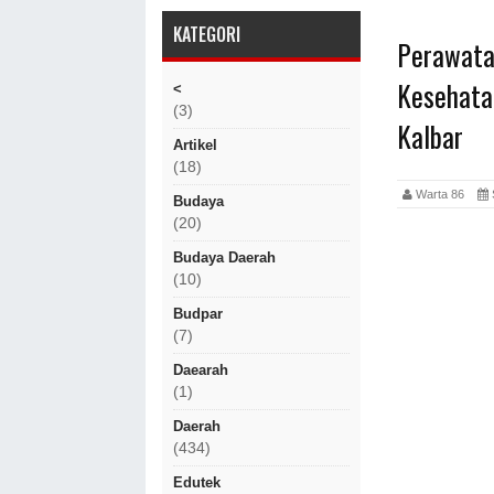
KATEGORI
Perawata
Kesehata
<
(3)
Kalbar
Artikel
(18)
Warta 86
Budaya
(20)
Budaya Daerah
(10)
Budpar
(7)
Daearah
(1)
Daerah
(434)
Edutek