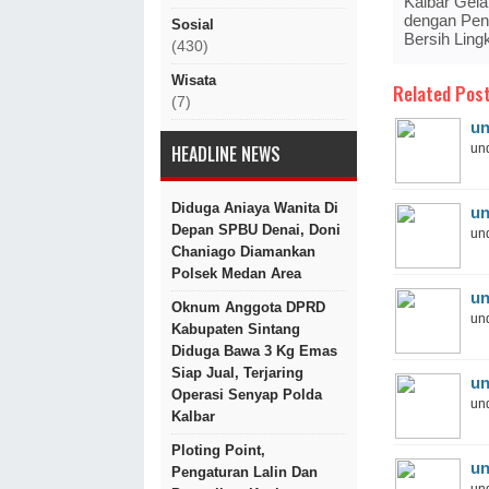
Kalbar Gela
dengan Pen
Sosial
Bersih Lin
(430)
Wisata
Related Post
(7)
un
und
HEADLINE NEWS
Diduga Aniaya Wanita Di
un
Depan SPBU Denai, Doni
und
Chaniago Diamankan
Polsek Medan Area
un
Oknum Anggota DPRD
und
Kabupaten Sintang
Diduga Bawa 3 Kg Emas
Siap Jual, Terjaring
un
Operasi Senyap Polda
und
Kalbar
Ploting Point,
un
Pengaturan Lalin Dan
und