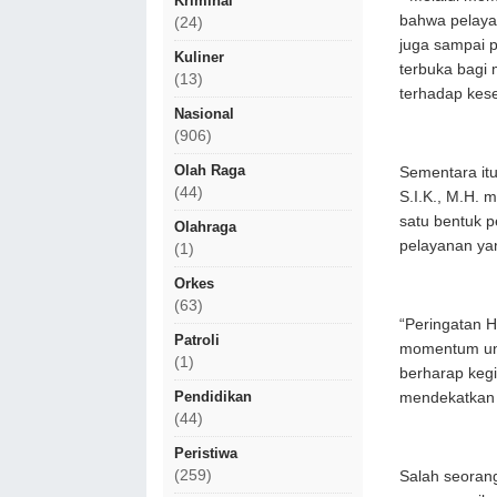
Kriminal
bahwa pelayan
(24)
juga sampai p
Kuliner
terbuka bagi 
(13)
terhadap kese
Nasional
(906)
Olah Raga
Sementara it
(44)
S.I.K., M.H.
satu bentuk p
Olahraga
pelayanan ya
(1)
Orkes
(63)
“Peringatan H
Patroli
momentum un
(1)
berharap kegi
Pendidikan
mendekatkan 
(44)
Peristiwa
(259)
Salah seorang