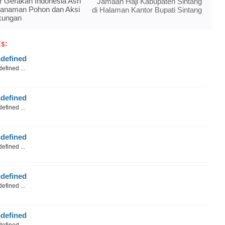
r Gerakan Indonesia Asri
Jamaah Haji Kabupaten Sintang
anaman Pohon dan Aksi
di Halaman Kantor Bupati Sintang
gkungan
s:
defined
efined ...
defined
efined ...
defined
efined ...
defined
efined ...
defined
efined ...