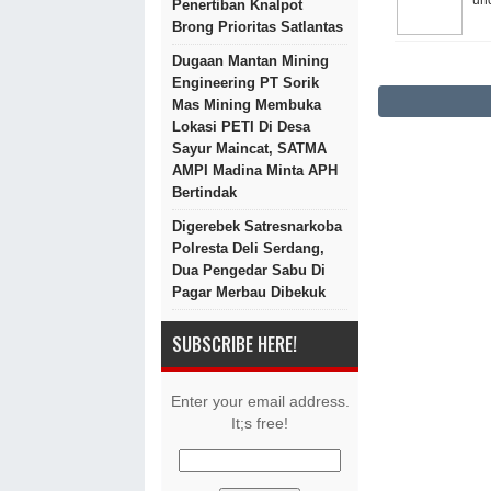
Penertiban Knalpot
Brong Prioritas Satlantas
Dugaan Mantan Mining
Engineering PT Sorik
Mas Mining Membuka
Lokasi PETI Di Desa
Sayur Maincat, SATMA
AMPI Madina Minta APH
Bertindak
Digerebek Satresnarkoba
Polresta Deli Serdang,
Dua Pengedar Sabu Di
Pagar Merbau Dibekuk
SUBSCRIBE HERE!
Enter your email address.
It;s free!