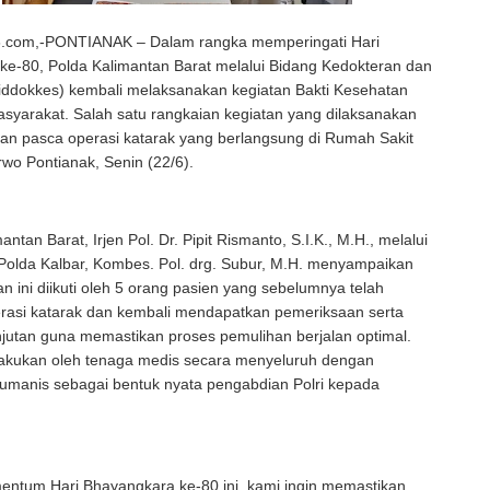
.com,-PONTIANAK – Dalam rangka memperingati Hari
ke-80, Polda Kalimantan Barat melalui Bidang Kedokteran dan
iddokkes) kembali melaksanakan kegiatan Bakti Kesehatan
asyarakat. Salah satu rangkaian kegiatan yang dilaksanakan
an pasca operasi katarak yang berlangsung di Rumah Sakit
wo Pontianak, Senin (22/6).
ntan Barat, Irjen Pol. Dr. Pipit Rismanto, S.I.K., M.H., melalui
Polda Kalbar, Kombes. Pol. drg. Subur, M.H. menyampaikan
n ini diikuti oleh 5 orang pasien yang sebelumnya telah
erasi katarak dan kembali mendapatkan pemeriksaan serta
jutan guna memastikan proses pemulihan berjalan optimal.
lakukan oleh tenaga medis secara menyeluruh dengan
umanis sebagai bentuk nyata pengabdian Polri kepada
entum Hari Bhayangkara ke-80 ini, kami ingin memastikan