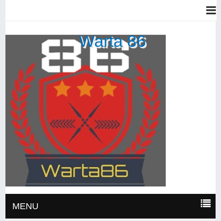
Warta 86
MENU