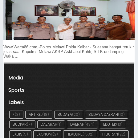
Www.Warta86.com,-Polres Melawi Polda Kalbar - Suasana hangat terukir
jelas saat Kapolres Melawi AKBP Askhabul Kahfi, S.I.K di dampingi
Waka ...
Media
Sports
Labels
<
(3)
ARTIKEL
(18)
BUDAYA
(20)
BUDAYA DAERAH
(10)
BUDPAR
(7)
DAEARAH
(1)
DAERAH
(434)
EDUTEK
(13)
EKBIS
(5)
EKONOMI
(2)
HEADLINE
(1532)
HIBURAN
(22)