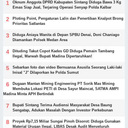
Oknum Anggota DPRD Kabupaten Sintang Diduga Bawa 3 Kg
Emas Siap Jual, Terjaring Operasi Senyap Polda Kalbar
Ploting Point, Pengaturan Lalin dan Penertiban Knalpot Brong
Prioritas Satlantas
Diduga Aniaya Wanita di Depan SPBU Denai, Doni Chaniago
Diamankan Polsek Medan Area
Dituding Takut Copot Kades GD Diduga Pemain Tambang
Ilegal, Marwah Bupati Madina Dipertaruhkan!
Sebarkan foto dan video Bernuansa Asusila Seorang Laki-laki
Inisal "J" Dilaporkan ke Polda Sumut
Dugaan Mantan Mining Engineering PT Sorik Mas Mining
Membuka Lokasi PETI di Desa Sayur Maincat, SATMA AMPI
Madina Minta APH Bertindak
Bupati Sintang Terima Audiensi Masyarakat Desa Baung
Sengatap, Adukan Masalah Dengan Investor Perkebunan
Proyek Rp7,15 Miliar Sungai Pinoh Disorot: Diduga Gunakan
Material Urugan Ilegal, LIBAS Desak Audit Menyeluruh