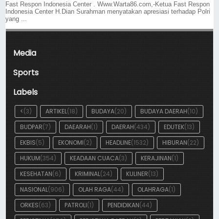
Fast Respon Indonesia Center . Www.Warta86.com,-Ketua Fast Respon
Indonesia Center H.Dian Surahman menyatakan apresiasi terhadap Polri
yang ...
Media
Sports
Labels
<
(3)
ARTIKEL
(18)
BUDAYA
(20)
BUDAYA DAERAH
(10)
BUDPAR
(7)
DAEARAH
(1)
DAERAH
(434)
EDUTEK
(13)
EKBIS
(5)
EKONOMI
(2)
HEADLINE
(1532)
HIBURAN
(22)
HUKUM
(354)
KEADAAN CUACA
(3)
KERAJINAN
(1)
KESEHATAN
(6)
KRIMINAL
(24)
KULINER
(13)
NASIONAL
(906)
OLAH RAGA
(44)
OLAHRAGA
(1)
ORKES
(63)
PATROLI
(1)
PENDIDIKAN
(44)