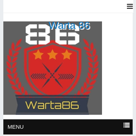
Warta 86
MENU