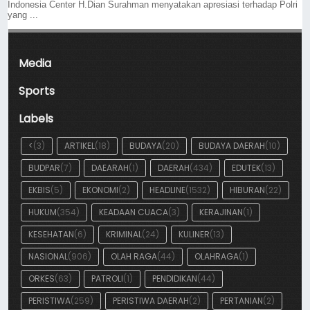
Indonesia Center H.Dian Surahman menyatakan apresiasi terhadap Polri
yang ...
Media
Sports
Labels
<
(3)
ARTIKEL
(18)
BUDAYA
(20)
BUDAYA DAERAH
(10)
BUDPAR
(7)
DAEARAH
(1)
DAERAH
(434)
EDUTEK
(13)
EKBIS
(5)
EKONOMI
(2)
HEADLINE
(1532)
HIBURAN
(22)
HUKUM
(354)
KEADAAN CUACA
(3)
KERAJINAN
(1)
KESEHATAN
(6)
KRIMINAL
(24)
KULINER
(13)
NASIONAL
(906)
OLAH RAGA
(44)
OLAHRAGA
(1)
ORKES
(63)
PATROLI
(1)
PENDIDIKAN
(44)
PERISTIWA
(259)
PERISTIWA DAERAH
(2)
PERTANIAN
(2)