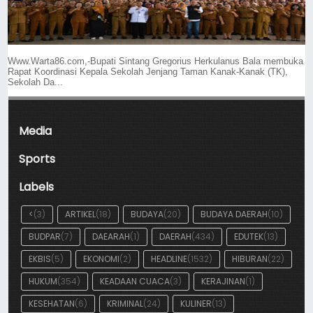
Www.Warta86.com,-Bupati Sintang Gregorius Herkulanus Bala membuka
Rapat Koordinasi Kepala Sekolah Jenjang Taman Kanak-Kanak (TK),
Sekolah Da...
Media
Sports
Labels
<
(3)
ARTIKEL
(18)
BUDAYA
(20)
BUDAYA DAERAH
(10)
BUDPAR
(7)
DAEARAH
(1)
DAERAH
(434)
EDUTEK
(13)
EKBIS
(5)
EKONOMI
(2)
HEADLINE
(1532)
HIBURAN
(22)
HUKUM
(354)
KEADAAN CUACA
(3)
KERAJINAN
(1)
KESEHATAN
(6)
KRIMINAL
(24)
KULINER
(13)