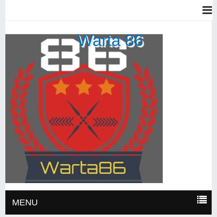
Warta 86
MENU