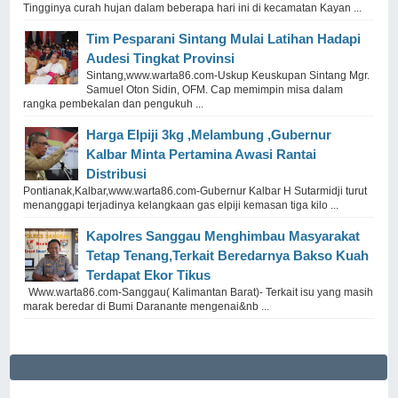
Tingginya curah hujan dalam beberapa hari ini di kecamatan Kayan ...
Tim Pesparani Sintang Mulai Latihan Hadapi
Audesi Tingkat Provinsi
Sintang,www.warta86.com-Uskup Keuskupan Sintang Mgr.
Samuel Oton Sidin, OFM. Cap memimpin misa dalam
rangka pembekalan dan pengukuh ...
Harga Elpiji 3kg ,Melambung ,Gubernur
Kalbar Minta Pertamina Awasi Rantai
Distribusi
Pontianak,Kalbar,www.warta86.com-Gubernur Kalbar H Sutarmidji turut
menanggapi terjadinya kelangkaan gas elpiji kemasan tiga kilo ...
Kapolres Sanggau Menghimbau Masyarakat
Tetap Tenang,Terkait Beredarnya Bakso Kuah
Terdapat Ekor Tikus
Www.warta86.com-Sanggau( Kalimantan Barat)- Terkait isu yang masih
marak beredar di Bumi Daranante mengenai&nb ...