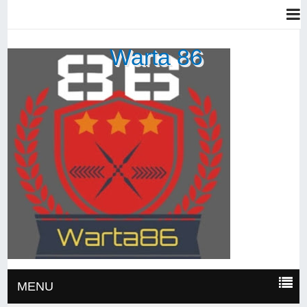
Warta 86
MENU