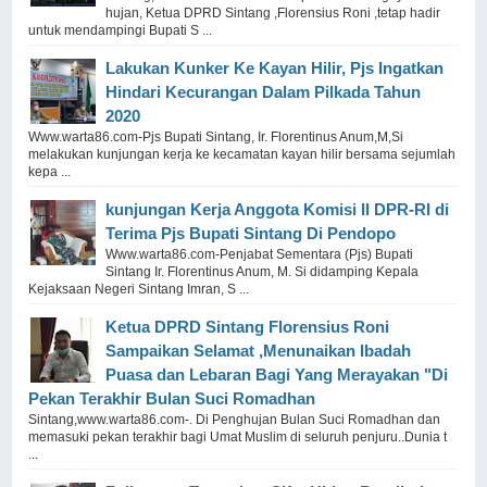
hujan, Ketua DPRD Sintang ,Florensius Roni ,tetap hadir
untuk mendampingi Bupati S ...
Lakukan Kunker Ke Kayan Hilir, Pjs Ingatkan
Hindari Kecurangan Dalam Pilkada Tahun
2020
Www.warta86.com-Pjs Bupati Sintang, Ir. Florentinus Anum,M,Si
melakukan kunjungan kerja ke kecamatan kayan hilir bersama sejumlah
kepa ...
kunjungan Kerja Anggota Komisi II DPR-RI di
Terima Pjs Bupati Sintang Di Pendopo
Www.warta86.com-Penjabat Sementara (Pjs) Bupati
Sintang Ir. Florentinus Anum, M. Si didamping Kepala
Kejaksaan Negeri Sintang Imran, S ...
Ketua DPRD Sintang Florensius Roni
Sampaikan Selamat ,Menunaikan Ibadah
Puasa dan Lebaran Bagi Yang Merayakan "Di
Pekan Terakhir Bulan Suci Romadhan
Sintang,www.warta86.com-. Di Penghujan Bulan Suci Romadhan dan
memasuki pekan terakhir bagi Umat Muslim di seluruh penjuru..Dunia t
...