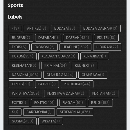
Sports
Labels
<
(3)
ARTIKEL
(18)
BUDAYA
(20)
BUDAYA DAERAH
(10)
BUDPAR
(7)
DAEARAH
(1)
DAERAH
(434)
EDUTEK
(13)
EKBIS
(5)
EKONOMI
(2)
HEADLINE
(1532)
HIBURAN
(22)
HUKUM
(354)
KEADAAN CUACA
(3)
KERAJINAN
(1)
KESEHATAN
(6)
KRIMINAL
(24)
KULINER
(13)
NASIONAL
(906)
OLAH RAGA
(44)
OLAHRAGA
(1)
ORKES
(63)
PATROLI
(1)
PENDIDIKAN
(44)
PERISTIWA
(259)
PERISTIWA DAERAH
(2)
PERTANIAN
(2)
POITIK
(1)
POLITIK
(401)
RAGAM
(191)
RELIGI
(182)
S
(1)
SAREMONIAL
(1)
SEREMONIAL
(476)
SOSIAL
(430)
WISATA
(7)