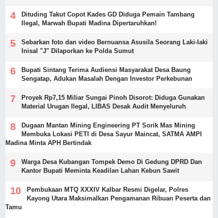
Dituding Takut Copot Kades GD Diduga Pemain Tambang
Ilegal, Marwah Bupati Madina Dipertaruhkan!
Sebarkan foto dan video Bernuansa Asusila Seorang Laki-laki
Inisal "J" Dilaporkan ke Polda Sumut
Bupati Sintang Terima Audiensi Masyarakat Desa Baung
Sengatap, Adukan Masalah Dengan Investor Perkebunan
Proyek Rp7,15 Miliar Sungai Pinoh Disorot: Diduga Gunakan
Material Urugan Ilegal, LIBAS Desak Audit Menyeluruh
Dugaan Mantan Mining Engineering PT Sorik Mas Mining
Membuka Lokasi PETI di Desa Sayur Maincat, SATMA AMPI
Madina Minta APH Bertindak
Warga Desa Kubangan Tompek Demo Di Gedung DPRD Dan
Kantor Bupati Meminta Keadilan Lahan Kebun Sawit
Pembukaan MTQ XXXIV Kalbar Resmi Digelar, Polres
Kayong Utara Maksimalkan Pengamanan Ribuan Peserta dan
Tamu