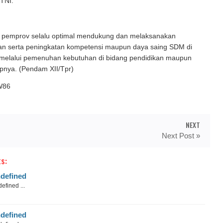
 TNI.
ni pemprov selalu optimal mendukung dan melaksanakan
 serta peningkatan kompetensi maupun daya saing SDM di
k melalui pemenuhan kebutuhan di bidang pendidikan maupun
apnya. (Pendam XII/Tpr)
W86
NEXT
Next Post »
s:
defined
efined ...
defined