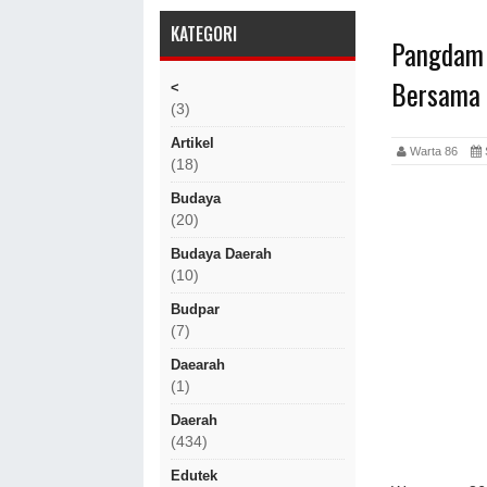
KATEGORI
Pangdam 
Bersama
<
(3)
Artikel
Warta 86
S
(18)
Budaya
(20)
Budaya Daerah
(10)
Budpar
(7)
Daearah
(1)
Daerah
(434)
Edutek