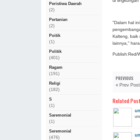
di lingkungan
Peristiwa Daerah
(2)
Pertanian
"Dalam hal i
(2)
pengembangan
Poitik
Kalteng, bai
(1)
lainnya," har
Politik
Publish:Red/
(401)
Ragam
(191)
PREVIOUS
Religi
« Prev Post
(182)
Related Post
S
(1)
un
Saremonial
und
(1)
Seremonial
un
(476)