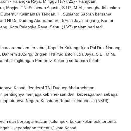
com - Palangka Raya, Minggu (17/7/22) - Pangdam
ra, Mayjen TNI Sulaiman Agusto, S.I.P., M.M., menghadiri malam
Gubernur Kalimantan Tengah, H. Sugianto Sabran bersama
al TNI Dr. Dudung Abdurahman, di Aula Jaya Tingang, Kantor
eng, Kota Palangka Raya, Sabtu (16/7) malam hari tadi.
da acara malam tersebut, Kapolda Kalteng, Irjen Pol Drs. Nanang
., Danrem 102/Pjg, Brigjen TNI Yudianto Putra Jaya, S.E., M.M.,
jabat di lingkungan Pemprov. Kalteng serta para tokoh
tannya Kasad, Jenderal TNI Dudung Abdurachman
n pentingnya menjaga kebhinekaan dan keberagaman sebagai
tetap utuhnya Negara Kesatuan Republik Indonesia (NKRI).
erdiri dari berbagai macam kelompok, bukan kelompok tertentu,
ngan - kepentingan tertentu," kata Kasad