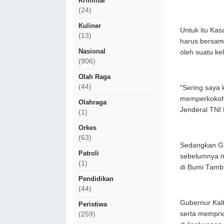
Kriminal
(24)
Kuliner
Untuk itu Ka
(13)
harus bersama
Nasional
oleh suatu ke
(906)
Olah Raga
(44)
"Sering saya
memperkokoh 
Olahraga
Jenderal TNI
(1)
Orkes
(63)
Sedangkan Gu
Patroli
sebelumnya m
(1)
di Bumi Tamb
Pendidikan
(44)
Gubernur Kal
Peristiwa
serta memprio
(259)