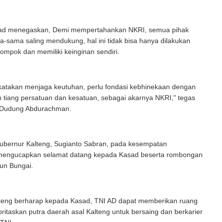
sad menegaskan, Demi mempertahankan NKRI, semua pihak
-sama saling mendukung, hal ini tidak bisa hanya dilakukan
lompok dan memiliki keinginan sendiri.
 katakan menjaga keutuhan, perlu fondasi kebhinekaan dengan
tiang persatuan dan kesatuan, sebagai akarnya NKRI," tegas
 Dudung Abdurachman.
bernur Kalteng, Sugianto Sabran, pada kesempatan
engucapkan selamat datang kepada Kasad beserta rombongan
un Bungai.
teng berharap kepada Kasad, TNI AD dapat memberikan ruang
ritaskan putra daerah asal Kalteng untuk bersaing dan berkarier