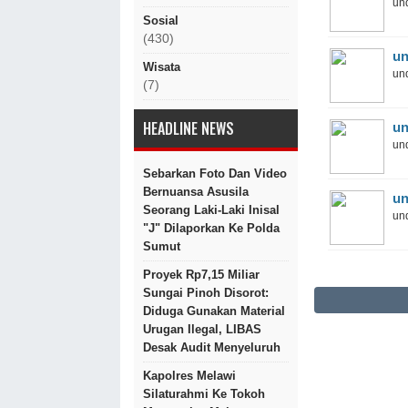
und
Sosial
(430)
un
Wisata
und
(7)
HEADLINE NEWS
un
und
Sebarkan Foto Dan Video
Bernuansa Asusila
un
Seorang Laki-Laki Inisal
und
"J" Dilaporkan Ke Polda
Sumut
Proyek Rp7,15 Miliar
Sungai Pinoh Disorot:
Diduga Gunakan Material
Urugan Ilegal, LIBAS
Desak Audit Menyeluruh
Kapolres Melawi
Silaturahmi Ke Tokoh