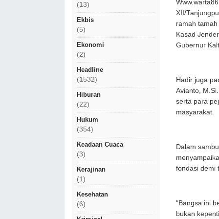
Www.warta86.
(13)
XII/Tanjungpu
Ekbis
ramah tamah 
(5)
Kasad Jender
Ekonomi
Gubernur Kalt
(2)
Headline
(1532)
Hadir juga pa
Avianto, M.Si
Hiburan
serta para pe
(22)
masyarakat.
Hukum
(354)
Keadaan Cuaca
Dalam sambu
(3)
menyampaika
fondasi demi 
Kerajinan
(1)
Kesehatan
"Bangsa ini b
(6)
bukan kepenti