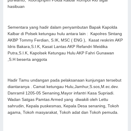
purwanto, Koorspripim Polda Kalbar Kompol Rio sigal
hasibuan
Sementara yang hadir dalam penyambutan Bapak Kapolda
Kalbar di Polsek ketungau hulu antara lain : Kapolres Sintang
AKBP Tommy Ferdian, S.IK, MSC ( ENG ), Kasat reskrim AKP
Idris Bakara,S.I.K, Kasat Lantas AKP Refandri Meidika
Putra,S.I.K, Kapolsek Ketungau Hulu AKP Fahri Gunawan
,S.H beserta anggota
Hadir Tamu undangan pada pelaksanaan kunjungan tersebut
diantaranya . Camat ketungau Hulu,Jamhur,S.sos,M.ec.dev.
Danramil 1205-05 Senaning,Mayor infantri Kasa Supriadi.
Wadan Satgas Pamtas Armed yang diwakili oleh Lettu
sahrudin, Kepala puskesmas, Kepala Desa senaning, Tokoh
agama, Tokoh masyarakat, Tokoh adat dan Tokoh pemuda.