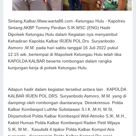
Sintang,Kalbar,Www.warta86.com -Ketungau Hulu - Kapolres
Sintang AKBP Tommy Perdian S.IK.MSC (ENG) Hadir
Dipolsek Ketungau Hulu dalam Kegiatan nya menyambut
Kehadiran Kapolda Kalbar IRJEN POL Drs .Suryanbodo
Asmoro ,M.M. pada hari sabtu tanggal 16 Juli 2022 pukul
12.15 wib ,bertempat di Mapolsek Ketungau Hulu telah tiba
KAPOLDA KALBAR beserta rombongan dalam rangka
kunjungan kerja di polsek Ketungau Hulu.
Adapun hadir dalam kegiatan tersebut antara lain . KAPOLDA
KALBAR IRJEN POL.DRS. Suryanbodo Asmoro, M.M. yang di
dampingi oleh rombongan diantaranya. Direskrimsus Polda
Kalbar Kombespol Luthfie Sulistiawan S.I.K ,M.H, M.SI,
Dirpamobvit Polda Kalbar Kombespol Widi Atmoko S.IK, M.H.,
Kabid Humas Polda Kalbar Kombespol Raden Petit Wijaya
S.IK, M.M., Kasubdit 4 tipikor Polda Kalbar Kompol Aris