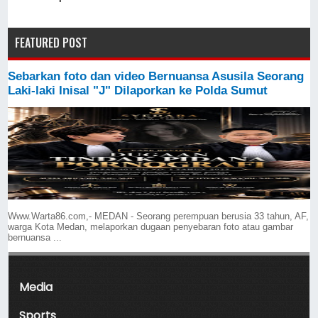
FEATURED POST
Sebarkan foto dan video Bernuansa Asusila Seorang
Laki-laki Inisal "J" Dilaporkan ke Polda Sumut
Www.Warta86.com,- MEDAN - Seorang perempuan berusia 33 tahun, AF,
warga Kota Medan, melaporkan dugaan penyebaran foto atau gambar
bernuansa ...
Media
Sports