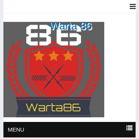
Warta 86
MENU