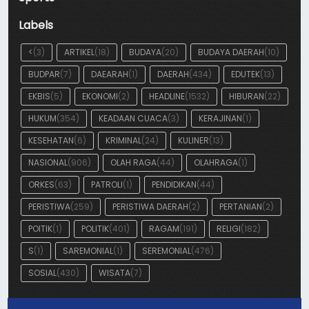
Labels
<
(3)
ARTIKEL
(18)
BUDAYA
(20)
BUDAYA DAERAH
(10)
BUDPAR
(7)
DAEARAH
(1)
DAERAH
(434)
EDUTEK
(13)
EKBIS
(5)
EKONOMI
(2)
HEADLINE
(1532)
HIBURAN
(22)
HUKUM
(354)
KEADAAN CUACA
(3)
KERAJINAN
(1)
KESEHATAN
(6)
KRIMINAL
(24)
KULINER
(13)
NASIONAL
(906)
OLAH RAGA
(44)
OLAHRAGA
(1)
ORKES
(63)
PATROLI
(1)
PENDIDIKAN
(44)
PERISTIWA
(259)
PERISTIWA DAERAH
(2)
PERTANIAN
(2)
POITIK
(1)
POLITIK
(401)
RAGAM
(191)
RELIGI
(182)
S
(1)
SAREMONIAL
(1)
SEREMONIAL
(476)
SOSIAL
(430)
WISATA
(7)