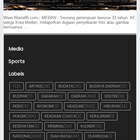
Www.Warta86.com,- MEDAN - Seorang perempuan berusia 33 tahun, AF,
warga Kota Medan, melaporkan dugaan penyebaran foto atau gambar
bernuansa ...
Media
Sports
Labels
<
(3)
ARTIKEL
(18)
BUDAYA
(20)
BUDAYA DAERAH
(10)
BUDPAR
(7)
DAEARAH
(1)
DAERAH
(434)
EDUTEK
(13)
EKBIS
(5)
EKONOMI
(2)
HEADLINE
(1532)
HIBURAN
(22)
HUKUM
(354)
KEADAAN CUACA
(3)
KERAJINAN
(1)
KESEHATAN
(6)
KRIMINAL
(24)
KULINER
(13)
NASIONAL
(906)
OLAH RAGA
(44)
OLAHRAGA
(1)