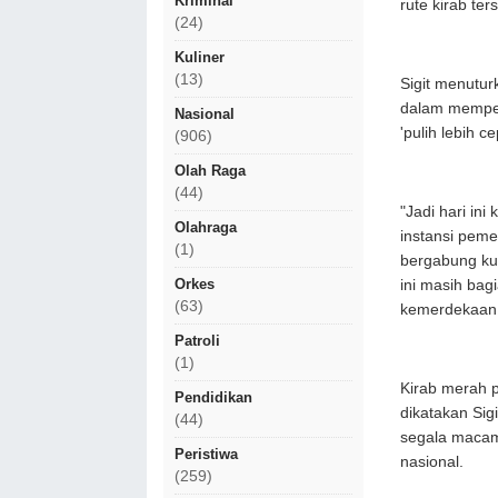
Kriminal
rute kirab te
(24)
Kuliner
(13)
Sigit menutur
dalam memper
Nasional
'pulih lebih c
(906)
Olah Raga
(44)
"Jadi hari in
Olahraga
instansi peme
(1)
bergabung kur
Orkes
ini masih bag
(63)
kemerdekaan,"
Patroli
(1)
Kirab merah 
Pendidikan
dikatakan Sig
(44)
segala macam
Peristiwa
nasional.
(259)