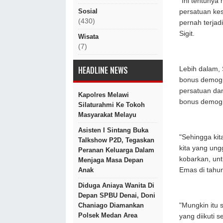
"Ini tentunya
Sosial
persatuan kes
(430)
pernah terjadi
Sigit.
Wisata
(7)
HEADLINE NEWS
Lebih dalam, 
bonus demogra
persatuan da
Kapolres Melawi
bonus demogra
Silaturahmi Ke Tokoh
Masyarakat Melayu
Asisten I Sintang Buka
"Sehingga ki
Talkshow P2D, Tegaskan
kita yang ung
Peranan Keluarga Dalam
kobarkan, unt
Menjaga Masa Depan
Emas di tahun
Anak
Diduga Aniaya Wanita Di
Depan SPBU Denai, Doni
"Mungkin itu 
Chaniago Diamankan
Polsek Medan Area
yang diikuti 