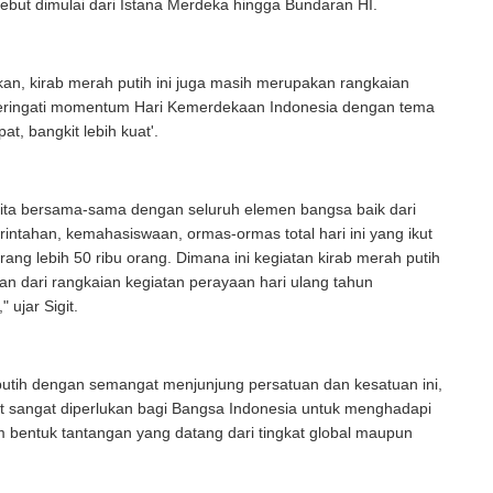
rsebut dimulai dari Istana Merdeka hingga Bundaran HI.
kan, kirab merah putih ini juga masih merupakan rangkaian
ingati momentum Hari Kemerdekaan Indonesia dengan tema
epat, bangkit lebih kuat'.
i kita bersama-sama dengan seluruh elemen bangsa baik dari
rintahan, kemahasiswaan, ormas-ormas total hari ini yang ikut
ang lebih 50 ribu orang. Dimana ini kegiatan kirab merah putih
ian dari rangkaian kegiatan perayaan hari ulang tahun
 ujar Sigit.
putih dengan semangat menjunjung persatuan dan kesatuan ini,
it sangat diperlukan bagi Bangsa Indonesia untuk menghadapi
 bentuk tantangan yang datang dari tingkat global maupun