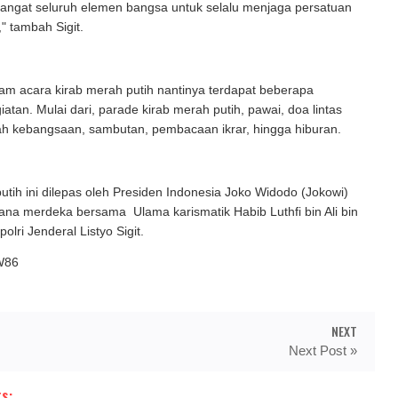
angat seluruh elemen bangsa untuk selalu menjaga persatuan
" tambah Sigit.
lam acara kirab merah putih nantinya terdapat beberapa
iatan. Mulai dari, parade kirab merah putih, pawai, doa lintas
ah kebangsaan, sambutan, pembacaan ikrar, hingga hiburan.
utih ini dilepas oleh Presiden Indonesia Joko Widodo (Jokowi)
tana merdeka bersama Ulama karismatik Habib Luthfi bin Ali bin
lri Jenderal Listyo Sigit.
W86
NEXT
Next Post »
s: