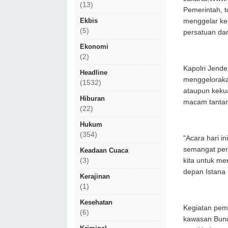
(13)
Pemerintah, t
Ekbis
menggelar keg
(5)
persatuan da
Ekonomi
(2)
Kapolri Jende
Headline
menggeloraka
(1532)
ataupun keku
Hiburan
macam tanta
(22)
Hukum
(354)
"Acara hari i
semangat per
Keadaan Cuaca
kita untuk me
(3)
depan Istana 
Kerajinan
(1)
Kesehatan
Kegiatan pem
(6)
kawasan Bunda