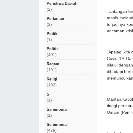
Peristiwa Daerah
(2)
Tantangan ter
masih melanda
Pertanian
terjadinya ko
(2)
ancaman krisi
Poitik
(1)
Politik
"Apalagi kita 
(401)
Covid-19. Dan
Ragam
dilalui denga
(191)
dihadapi ber
memunculkan k
Religi
(182)
S
Mantan Kapol
(1)
tinggi persa
Saremonial
Umum (Pemilu
(1)
Seremonial
(476)