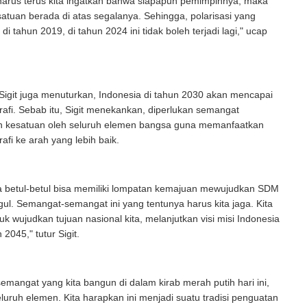
 harus terus kita ingatkan bahwa siapapun pemimpinnya, maka
atuan berada di atas segalanya. Sehingga, polarisasi yang
 di tahun 2019, di tahun 2024 ini tidak boleh terjadi lagi," ucap
Sigit juga menuturkan, Indonesia di tahun 2030 akan mencapai
fi. Sebab itu, Sigit menekankan, diperlukan semangat
n kesatuan oleh seluruh elemen bangsa guna memanfaatkan
fi ke arah yang lebih baik.
ta betul-betul bisa memiliki lompatan kemajuan mewujudkan SDM
gul. Semangat-semangat ini yang tentunya harus kita jaga. Kita
uk wujudkan tujuan nasional kita, melanjutkan visi misi Indonesia
 2045," tutur Sigit.
semangat yang kita bangun di dalam kirab merah putih hari ini,
seluruh elemen. Kita harapkan ini menjadi suatu tradisi penguatan