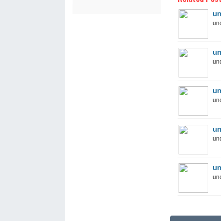
un
und
un
und
un
und
un
und
un
und