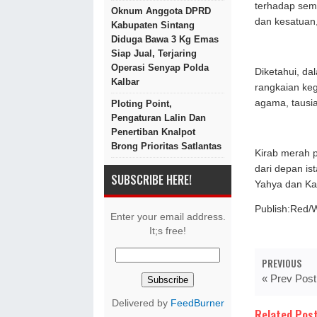
terhadap sem
Oknum Anggota DPRD
dan kesatuan,
Kabupaten Sintang
Diduga Bawa 3 Kg Emas
Siap Jual, Terjaring
Operasi Senyap Polda
Diketahui, da
Kalbar
rangkaian keg
agama, tausi
Ploting Point,
Pengaturan Lalin Dan
Penertiban Knalpot
Brong Prioritas Satlantas
Kirab merah p
dari depan is
SUBSCRIBE HERE!
Yahya dan Kapo
Publish:Red/
Enter your email address.
It;s free!
PREVIOUS
« Prev Post
Delivered by
FeedBurner
Related Post