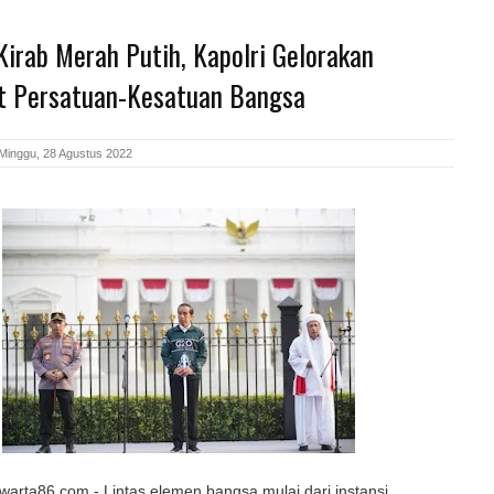
Kirab Merah Putih, Kapolri Gelorakan
 Persatuan-Kesatuan Bangsa
Minggu, 28 Agustus 2022
arta86.com - Lintas elemen bangsa mulai dari instansi