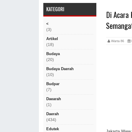
KATEGORI
Di Acara 
Semangat
<
(3)
Artikel
Warta 86
(18)
Budaya
(20)
Budaya Daerah
(10)
Budpar
(7)
Daearah
(1)
Daerah
(434)
Edutek
Jakarta,Www.w