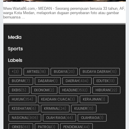
Www.Warta86.com,- MEDAN - Seorang perempuan berusia 33 tahun, AF,
warga Kota Medan, melaporkan dugaan penyebaran foto atau gambar
bernuansa ...
Media
Sports
Labels
<
(3)
ARTIKEL
(18)
BUDAYA
(20)
BUDAYA DAERAH
(10)
BUDPAR
(7)
DAEARAH
(1)
DAERAH
(434)
EDUTEK
(13)
EKBIS
(5)
EKONOMI
(2)
HEADLINE
(1532)
HIBURAN
(22)
HUKUM
(354)
KEADAAN CUACA
(3)
KERAJINAN
(1)
KESEHATAN
(6)
KRIMINAL
(24)
KULINER
(13)
NASIONAL
(906)
OLAH RAGA
(44)
OLAHRAGA
(1)
ORKES
(63)
PATROLI
(1)
PENDIDIKAN
(44)