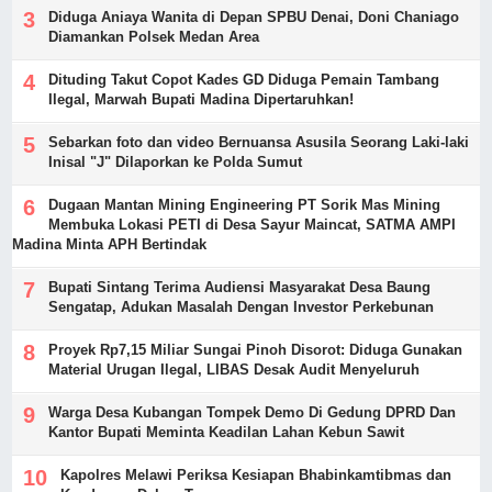
Diduga Aniaya Wanita di Depan SPBU Denai, Doni Chaniago
Diamankan Polsek Medan Area
Dituding Takut Copot Kades GD Diduga Pemain Tambang
Ilegal, Marwah Bupati Madina Dipertaruhkan!
Sebarkan foto dan video Bernuansa Asusila Seorang Laki-laki
Inisal "J" Dilaporkan ke Polda Sumut
Dugaan Mantan Mining Engineering PT Sorik Mas Mining
Membuka Lokasi PETI di Desa Sayur Maincat, SATMA AMPI
Madina Minta APH Bertindak
Bupati Sintang Terima Audiensi Masyarakat Desa Baung
Sengatap, Adukan Masalah Dengan Investor Perkebunan
Proyek Rp7,15 Miliar Sungai Pinoh Disorot: Diduga Gunakan
Material Urugan Ilegal, LIBAS Desak Audit Menyeluruh
Warga Desa Kubangan Tompek Demo Di Gedung DPRD Dan
Kantor Bupati Meminta Keadilan Lahan Kebun Sawit
Kapolres Melawi Periksa Kesiapan Bhabinkamtibmas dan