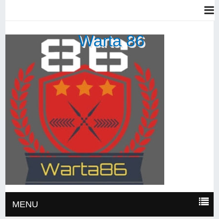
Warta 86
MENU