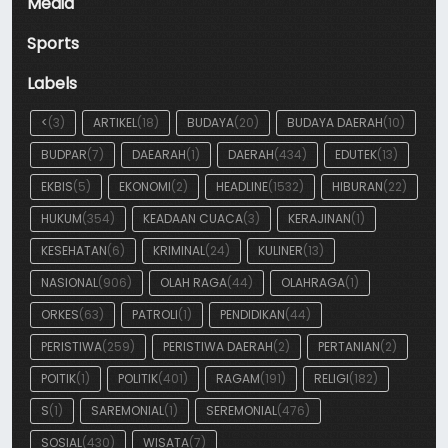
Media
Sports
Labels
<
(3)
ARTIKEL
(18)
BUDAYA
(20)
BUDAYA DAERAH
(10)
BUDPAR
(7)
DAEARAH
(1)
DAERAH
(434)
EDUTEK
(13)
EKBIS
(5)
EKONOMI
(2)
HEADLINE
(1532)
HIBURAN
(22)
HUKUM
(354)
KEADAAN CUACA
(3)
KERAJINAN
(1)
KESEHATAN
(6)
KRIMINAL
(24)
KULINER
(13)
NASIONAL
(906)
OLAH RAGA
(44)
OLAHRAGA
(1)
ORKES
(63)
PATROLI
(1)
PENDIDIKAN
(44)
PERISTIWA
(259)
PERISTIWA DAERAH
(2)
PERTANIAN
(2)
POITIK
(1)
POLITIK
(401)
RAGAM
(191)
RELIGI
(182)
S
(1)
SAREMONIAL
(1)
SEREMONIAL
(476)
SOSIAL
(430)
WISATA
(7)