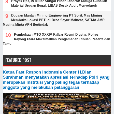
Proyek Rp7,15 Miliar Sungai Pinoh Disorot: Diduga Gunakan
Material Urugan Ilegal, LIBAS Desak Audit Menyeluruh
Dugaan Mantan Mining Engineering PT Sorik Mas Mining
Membuka Lokasi PETI di Desa Sayur Maincat, SATMA AMPI
Madina Minta APH Bertindak
Pembukaan MTQ XXXIV Kalbar Resmi Digelar, Polres
Kayong Utara Maksimalkan Pengamanan Ribuan Peserta dan
Tamu
FEATURED POST
Ketua Fast Respon Indonesia Center H.Dian
Surahman menyatakan apresiasi terhadap Polri yang
merupakan Institusi yang paling tegas terhadap
anggota yang melakukan pelanggaran