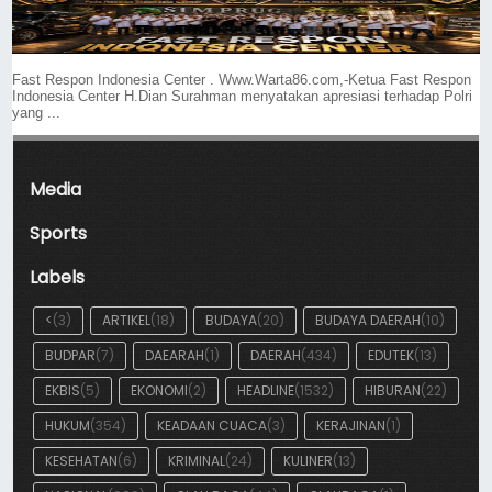
Fast Respon Indonesia Center . Www.Warta86.com,-Ketua Fast Respon
Indonesia Center H.Dian Surahman menyatakan apresiasi terhadap Polri
yang ...
Media
Sports
Labels
<
(3)
ARTIKEL
(18)
BUDAYA
(20)
BUDAYA DAERAH
(10)
BUDPAR
(7)
DAEARAH
(1)
DAERAH
(434)
EDUTEK
(13)
EKBIS
(5)
EKONOMI
(2)
HEADLINE
(1532)
HIBURAN
(22)
HUKUM
(354)
KEADAAN CUACA
(3)
KERAJINAN
(1)
KESEHATAN
(6)
KRIMINAL
(24)
KULINER
(13)