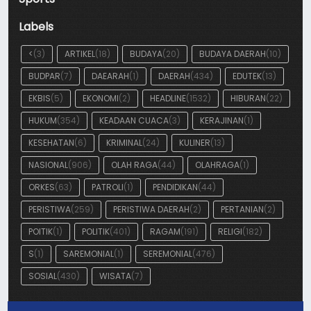
Labels
<
(3)
ARTIKEL
(18)
BUDAYA
(20)
BUDAYA DAERAH
(10)
BUDPAR
(7)
DAEARAH
(1)
DAERAH
(434)
EDUTEK
(13)
EKBIS
(5)
EKONOMI
(2)
HEADLINE
(1532)
HIBURAN
(22)
HUKUM
(354)
KEADAAN CUACA
(3)
KERAJINAN
(1)
KESEHATAN
(6)
KRIMINAL
(24)
KULINER
(13)
NASIONAL
(906)
OLAH RAGA
(44)
OLAHRAGA
(1)
ORKES
(63)
PATROLI
(1)
PENDIDIKAN
(44)
PERISTIWA
(259)
PERISTIWA DAERAH
(2)
PERTANIAN
(2)
POITIK
(1)
POLITIK
(401)
RAGAM
(191)
RELIGI
(182)
S
(1)
SAREMONIAL
(1)
SEREMONIAL
(476)
SOSIAL
(430)
WISATA
(7)