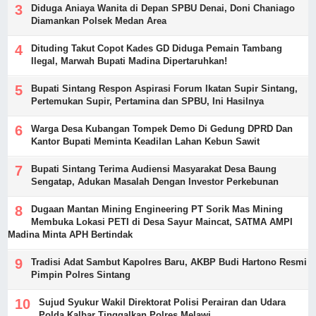
Diduga Aniaya Wanita di Depan SPBU Denai, Doni Chaniago
Diamankan Polsek Medan Area
Dituding Takut Copot Kades GD Diduga Pemain Tambang
Ilegal, Marwah Bupati Madina Dipertaruhkan!
Bupati Sintang Respon Aspirasi Forum Ikatan Supir Sintang,
Pertemukan Supir, Pertamina dan SPBU, Ini Hasilnya
Warga Desa Kubangan Tompek Demo Di Gedung DPRD Dan
Kantor Bupati Meminta Keadilan Lahan Kebun Sawit
Bupati Sintang Terima Audiensi Masyarakat Desa Baung
Sengatap, Adukan Masalah Dengan Investor Perkebunan
Dugaan Mantan Mining Engineering PT Sorik Mas Mining
Membuka Lokasi PETI di Desa Sayur Maincat, SATMA AMPI
Madina Minta APH Bertindak
Tradisi Adat Sambut Kapolres Baru, AKBP Budi Hartono Resmi
Pimpin Polres Sintang
Sujud Syukur Wakil Direktorat Polisi Perairan dan Udara
Polda Kalbar Tinggalkan Polres Melawi