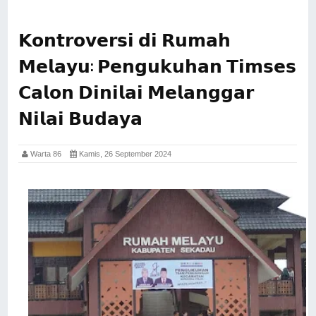
𝗞𝗼𝗻𝘁𝗿𝗼𝘃𝗲𝗿𝘀𝗶 𝗱𝗶 𝗥𝘂𝗺𝗮𝗵
𝗠𝗲𝗹𝗮𝘆𝘂: 𝗣𝗲𝗻𝗴𝘂𝗸𝘂𝗵𝗮𝗻 𝗧𝗶𝗺𝘀𝗲𝘀
𝗖𝗮𝗹𝗼𝗻 𝗗𝗶𝗻𝗶𝗹𝗮𝗶 𝗠𝗲𝗹𝗮𝗻𝗴𝗴𝗮𝗿
𝗡𝗶𝗹𝗮𝗶 𝗕𝘂𝗱𝗮𝘆𝗮
Warta 86
Kamis, 26 September 2024