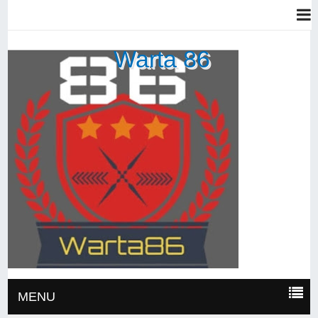
Warta 86
MENU