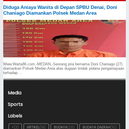
Diduga Aniaya Wanita di Depan SPBU Denai, Doni
Chaniago Diamankan Polsek Medan Area
Www.Warta86.com,-MEDAN,-Seorang pria bernama Doni Chaniago (27)
diamankan Polsek Medan Area atas dugaan tindak pidana penganiayaan
terhadap ...
Media
Sports
Labels
<
(3)
ARTIKEL
(18)
BUDAYA
(20)
BUDAYA DAERAH
(10)