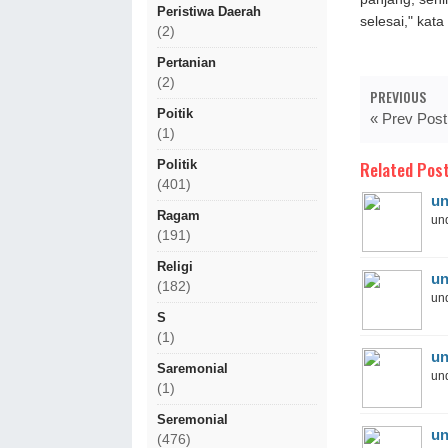
Peristiwa Daerah
selesai," kata
(2)
Pertanian
(2)
PREVIOUS
Poitik
« Prev Post
(1)
Related Post
Politik
(401)
un
Ragam
und
(191)
Religi
un
(182)
und
S
(1)
un
Saremonial
und
(1)
Seremonial
un
(476)