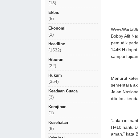
(13)
Ekbis
(5)
Ekonomi
Www.Warta86
(2)
Bobby Afif Na
pemudik pada 
Headline
1446 H dapat
(1532)
sampai tujuan
Hiburan
(22)
Hukum
Menurut keter
(354)
sementara ak
Keadaan Cuaca
Jalan Nasion
(3)
dilintasi ken
Kerajinan
(1)
"Jalan ini na
Kesehatan
H+10 nanti. Di
(6)
aman," kata B