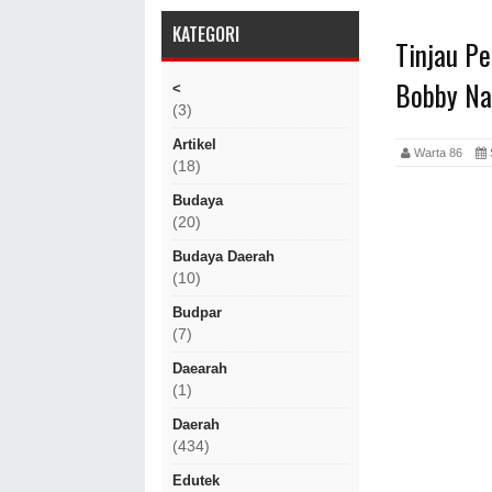
KATEGORI
Tinjau Pe
Bobby Na
<
(3)
Artikel
Warta 86
(18)
Budaya
(20)
Budaya Daerah
(10)
Budpar
(7)
Daearah
(1)
Daerah
(434)
Edutek