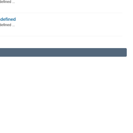
efined ...
defined
efined ...