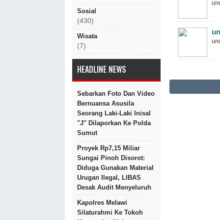
und
Sosial
(430)
un
Wisata
und
(7)
HEADLINE NEWS
Sebarkan Foto Dan Video
Bernuansa Asusila
Seorang Laki-Laki Inisal
"J" Dilaporkan Ke Polda
Sumut
Proyek Rp7,15 Miliar
Sungai Pinoh Disorot:
Diduga Gunakan Material
Urugan Ilegal, LIBAS
Desak Audit Menyeluruh
Kapolres Melawi
Silaturahmi Ke Tokoh