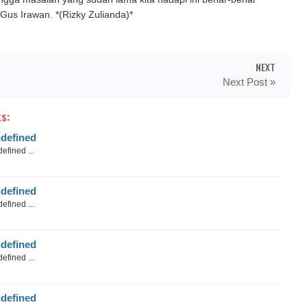
 Gus Irawan. *(Rizky Zulianda)*
NEXT
Next Post »
s:
defined
efined ...
defined
efined ...
defined
efined ...
defined