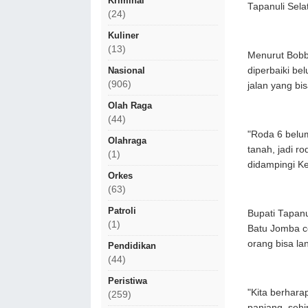
Kriminal
Tapanuli Sela
(24)
Kuliner
(13)
Menurut Bobb
diperbaiki be
Nasional
(906)
jalan yang bi
Olah Raga
(44)
"Roda 6 belum
Olahraga
tanah, jadi r
(1)
didampingi K
Orkes
(63)
Patroli
Bupati Tapanu
(1)
Batu Jomba ce
orang bisa l
Pendidikan
(44)
Peristiwa
"Kita berhara
(259)
panjang, sehi