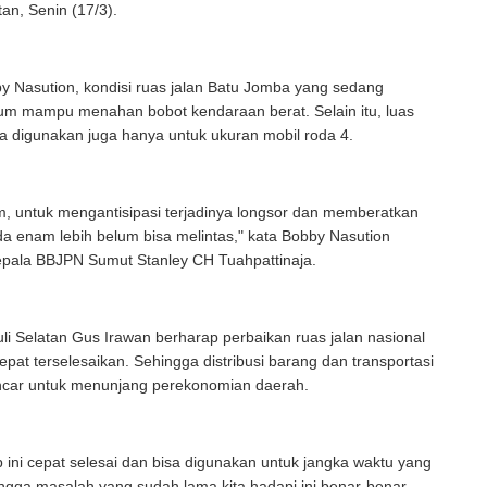
tan, Senin (17/3).
y Nasution, kondisi ruas jalan Batu Jomba yang sedang
lum mampu menahan bobot kendaraan berat. Selain itu, luas
sa digunakan juga hanya untuk ukuran mobil roda 4.
, untuk mengantisipasi terjadinya longsor dan memberatkan
oda enam lebih belum bisa melintas," kata Bobby Nasution
epala BBJPN Sumut Stanley CH Tuahpattinaja.
li Selatan Gus Irawan berharap perbaikan ruas jalan nasional
pat terselesaikan. Sehingga distribusi barang dan transportasi
ancar untuk menunjang perekonomian daerah.
p ini cepat selesai dan bisa digunakan untuk jangka waktu yang
ngga masalah yang sudah lama kita hadapi ini benar-benar