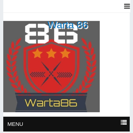
Warta 86
MENU