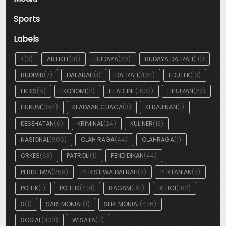
Sports
Labels
<
(3)
ARTIKEL
(18)
BUDAYA
(20)
BUDAYA DAERAH
(10)
BUDPAR
(7)
DAEARAH
(1)
DAERAH
(434)
EDUTEK
(13)
EKBIS
(5)
EKONOMI
(2)
HEADLINE
(1532)
HIBURAN
(22)
HUKUM
(354)
KEADAAN CUACA
(3)
KERAJINAN
(1)
KESEHATAN
(6)
KRIMINAL
(24)
KULINER
(13)
NASIONAL
(906)
OLAH RAGA
(44)
OLAHRAGA
(1)
ORKES
(63)
PATROLI
(1)
PENDIDIKAN
(44)
PERISTIWA
(259)
PERISTIWA DAERAH
(2)
PERTANIAN
(2)
POITIK
(1)
POLITIK
(401)
RAGAM
(191)
RELIGI
(182)
S
(1)
SAREMONIAL
(1)
SEREMONIAL
(476)
SOSIAL
(430)
WISATA
(7)