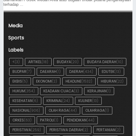
terhadap ...
Media
Sports
Labels
<
(3)
ARTIKEL
(18)
BUDAYA
(20)
BUDAYA DAERAH
(10)
BUDPAR
(7)
DAEARAH
(1)
DAERAH
(434)
EDUTEK
(13)
EKBIS
(5)
EKONOMI
(2)
HEADLINE
(1532)
HIBURAN
(22)
HUKUM
(354)
KEADAAN CUACA
(3)
KERAJINAN
(1)
KESEHATAN
(6)
KRIMINAL
(24)
KULINER
(13)
NASIONAL
(906)
OLAH RAGA
(44)
OLAHRAGA
(1)
ORKES
(63)
PATROLI
(1)
PENDIDIKAN
(44)
PERISTIWA
(259)
PERISTIWA DAERAH
(2)
PERTANIAN
(2)