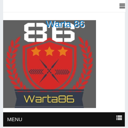
Warta 86
MENU