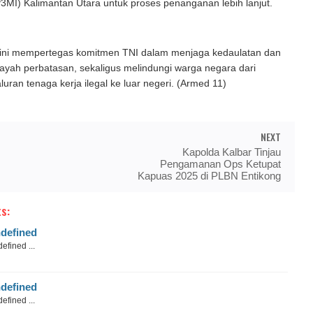
3MI) Kalimantan Utara untuk proses penanganan lebih lanjut.
 ini mempertegas komitmen TNI dalam menjaga kedaulatan dan
ayah perbatasan, sekaligus melindungi warga negara dari
uran tenaga kerja ilegal ke luar negeri. (Armed 11)
NEXT
Kapolda Kalbar Tinjau
Pengamanan Ops Ketupat
Kapuas 2025 di PLBN Entikong
s:
defined
efined ...
defined
efined ...