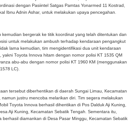
ordinasi dengan Pasiintel Satgas Pamtas Yonarmed 11 Kostrad,
kal Ibnu Adnin Ashar, untuk melakukan upaya pencegahan.
kemudian bergerak ke titik koordinat yang telah ditentukan dan
sisi untuk melakukan ambush terhadap kendaraan pengangkut
Tidak lama kemudian, tim mengidentifikasi dua unit kendaraan
i, yakni Toyota Innova hitam dengan nomor polisi KT 1535 QM
vanza abu-abu dengan nomor polisi KT 1960 KM (menggunakan
 1578 LC).
aan tersebut diberhentikan di daerah Sungai Limau, Kecamatan
, namun justru mencoba melarikan diri. Tim segera melakukan
obil Toyota Innova berhasil dihentikan di Pos Dalduk Aji Kuning,
esa Aji Kuning, Kecamatan Sebatik Tengah. Sementara itu,
a berhasil diamankan di Desa Pasar Minggu, Kecamatan Sebatik