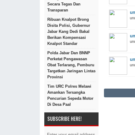
Secara Tegas Dan
Transparan
un
und
Ribuan Knalpot Brong
Disita Polisi, Gubernur
Jabar Kang Dedi Bakal
un
Berikan Kompensasi
und
Knalpot Standar
Polda Jabar Dan BNNP
Perketat Pengawasan
un
Obat Terlarang, Pemburu
und
Targetkan Jaringan Lintas
Provinsi
Tim URC Polres Melawi
Amankan Tersangka
Pencurian Sepeda Motor
Di Desa Paal
SUBSCRIBE HERE!
Enter your email address.