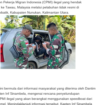
n Pekerja Migran Indonesia (CPMI) ilegal yang hendak
e Tawau, Malaysia melalui pelabuhan tidak resmi di
batik, Kabupaten Nunukan, Kalimantan Utara.
ni bermula dari informasi masyarakat yang diterima oleh Dantim
pten Inf Sinambela, mengenai rencana penyelundupan
MI ilegal yang akan berangkat menggunakan speedboat dari
el. Menindaklanjuti informasi tersebut, Kapten Inf Sinambela