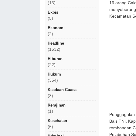
16 orang Calo
(13)
menyeberang k
Ekbis
Kecamatan Se
(5)
Ekonomi
(2)
Headline
(1532)
Hiburan
(22)
Hukum
(354)
Keadaan Cuaca
(3)
Kerajinan
(1)
Penggagalan i
Kesehatan
Bais TNI, Ka
(6)
rombongan CP
Pelabuhan Som