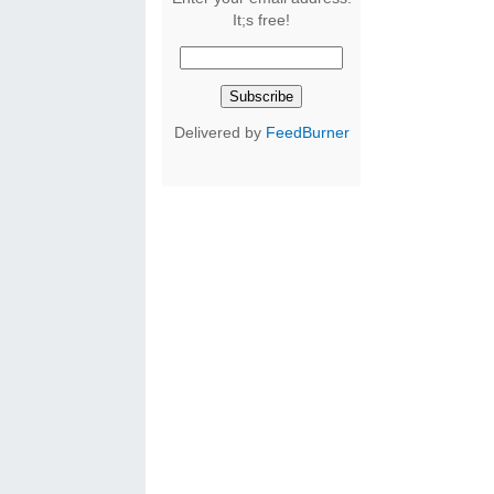
It;s free!
Delivered by
FeedBurner