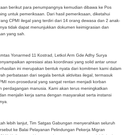
aan berikut para penumpangnya kemudian dibawa ke Pos
ning untuk pemeriksaan. Dari hasil pemeriksaan, diketahui
rang CPMI ilegal yang terdiri dari 14 orang dewasa dan 2 anak-
hnya tidak dapat menunjukkan dokumen keimigrasian dan
aan yang sah.
mtas Yonarmed 11 Kostrad, Letkol Arm Gde Adhy Surya
yampaikan apresiasi atas koordinasi yang solid antar unsur
rhasilan ini merupakan bentuk nyata dari komitmen kami dalam
ah perbatasan dari segala bentuk aktivitas ilegal, termasuk
PMI non-prosedural yang sangat rentan menjadi korban
dan perdagangan manusia. Kami akan terus meningkatkan
an menjalin kerja sama dengan masyarakat serta instansi
snya.
kah lebih lanjut, Tim Satgas Gabungan menyerahkan seluruh
ersebut ke Balai Pelayanan Pelindungan Pekerja Migran