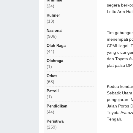
Kriminal
segera berko
(24)
Lettu Arm Hai
Kuliner
(13)
Nasional
Tim gabungan 
(906)
menempati po
Olah Raga
CPMI ilegal. 
(44)
yang dicuriga
dan Toyota A
Olahraga
plat palsu DP
(1)
Orkes
(63)
Kedua kendar
Patroli
Sebatik Utara
(1)
pengejaran. M
Jalan Poros D
Pendidikan
(44)
Toyota Avanz
Tengah.
Peristiwa
(259)