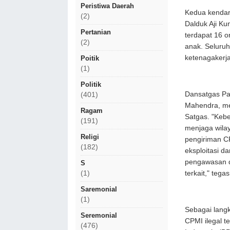
Peristiwa Daerah
Kedua kendar
(2)
Dalduk Aji Ku
Pertanian
terdapat 16 o
(2)
anak. Seluru
ketenagakerj
Poitik
(1)
Politik
Dansatgas Pa
(401)
Mahendra, men
Ragam
Satgas. "Kebe
(191)
menjaga wilay
Religi
pengiriman C
(182)
eksploitasi 
pengawasan d
S
terkait," tega
(1)
Saremonial
(1)
Sebagai lang
Seremonial
CPMI ilegal t
(476)