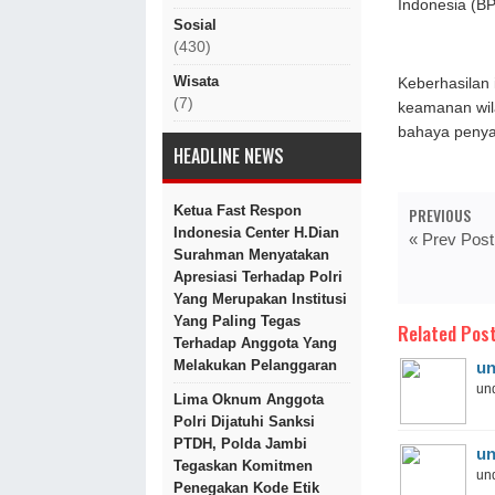
Indonesia (BP
Sosial
(430)
Wisata
Keberhasilan
(7)
keamanan wil
bahaya penyal
HEADLINE NEWS
Ketua Fast Respon
PREVIOUS
Indonesia Center H.Dian
« Prev Post
Surahman Menyatakan
Apresiasi Terhadap Polri
Yang Merupakan Institusi
Yang Paling Tegas
Related Post
Terhadap Anggota Yang
Melakukan Pelanggaran
un
und
Lima Oknum Anggota
Polri Dijatuhi Sanksi
PTDH, Polda Jambi
un
Tegaskan Komitmen
und
Penegakan Kode Etik