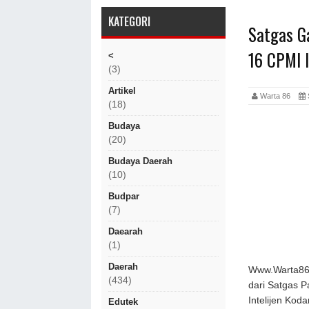
KATEGORI
Satgas G
16 CPMI I
<
(3)
Artikel
Warta 86
S
(18)
Budaya
(20)
Budaya Daerah
(10)
Budpar
(7)
Daearah
(1)
Daerah
Www.Warta86.c
(434)
dari Satgas 
Intelijen Ko
Edutek