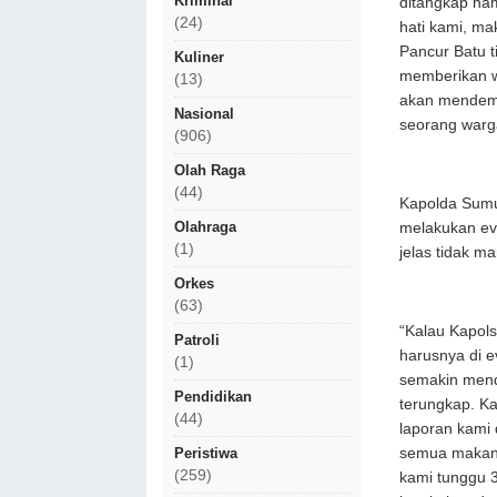
Kriminal
ditangkap nam
(24)
hati kami, ma
Pancur Batu 
Kuliner
memberikan wa
(13)
akan mendemo
Nasional
seorang warg
(906)
Olah Raga
(44)
Kapolda Sumu
Olahraga
melakukan eva
(1)
jelas tidak 
Orkes
(63)
“Kalau Kapol
Patroli
harusnya di 
(1)
semakin mend
Pendidikan
terungkap. K
(44)
laporan kami d
semua makany
Peristiwa
(259)
kami tunggu 3