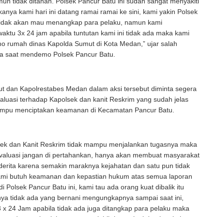
un tidak ditahan. Polsek Pancur Batu ini sudah sangat menyakiti
kanya kami hari ini datang ramai ramai ke sini, kami yakin Polsek
tidak akan mau menangkap para pelaku, namun kami
ktu 3x 24 jam apabila tuntutan kami ini tidak ada maka kami
 rumah dinas Kapolda Sumut di Kota Medan,” ujar salah
a saat mendemo Polsek Pancur Batu.
t dan Kapolrestabes Medan dalam aksi tersebut diminta segera
luasi terhadap Kapolsek dan kanit Reskrim yang sudah jelas
mampu menciptakan keamanan di Kecamatan Pancur Batu.
sek dan Kanit Reskrim tidak mampu menjalankan tugasnya maka
evaluasi jangan di pertahankan, hanya akan membuat masyarakat
erita karena semakin maraknya kejahatan dan satu pun tidak
ami butuh keamanan dan kepastian hukum atas semua laporan
i Polsek Pancur Batu ini, kami tau ada orang kuat dibalik itu
a tidak ada yang bernani mengungkapnya sampai saat ini,
 x 24 Jam apabila tidak ada juga ditangkap para pelaku maka