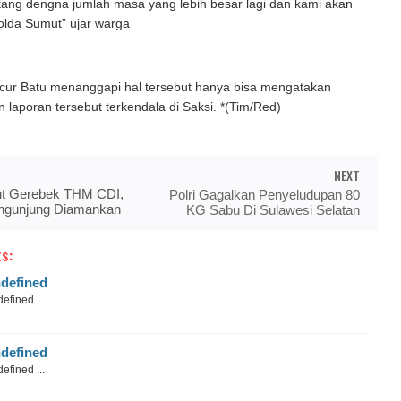
tang dengna jumlah masa yang lebih besar lagi dan kami akan
lda Sumut” ujar warga
cur Batu menanggapi hal tersebut hanya bisa mengatakan
 laporan tersebut terkendala di Saksi. *(Tim/Red)
NEXT
t Gerebek THM CDI,
Polri Gagalkan Penyeludupan 80
ngunjung Diamankan
KG Sabu Di Sulawesi Selatan
s:
defined
efined ...
defined
efined ...