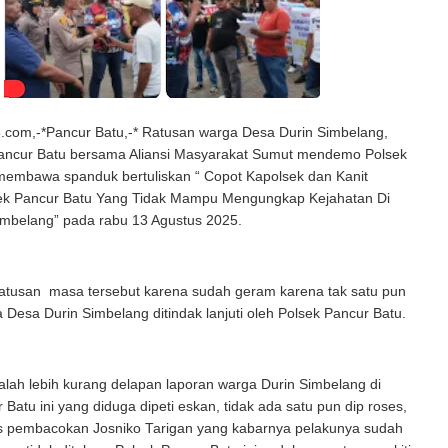
com,-*Pancur Batu,-* Ratusan warga Desa Durin Simbelang,
ncur Batu bersama Aliansi Masyarakat Sumut mendemo Polsek
membawa spanduk bertuliskan “ Copot Kapolsek dan Kanit
ek Pancur Batu Yang Tidak Mampu Mengungkap Kejahatan Di
imbelang” pada rabu 13 Agustus 2025.
atusan masa tersebut karena sudah geram karena tak satu pun
 Desa Durin Simbelang ditindak lanjuti oleh Polsek Pancur Batu.
salah lebih kurang delapan laporan warga Durin Simbelang di
 Batu ini yang diduga dipeti eskan, tidak ada satu pun dip roses,
us pembacokan Josniko Tarigan yang kabarnya pelakunya sudah