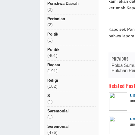
kami akan da
Peristiwa Daerah
kerumah Kapo
(2)
Pertanian
(2)
Kapolsek Pan
Poitik
bahwa laporan
(1)
Politik
(401)
PREVIOUS
Ragam
Polda Sumu
Puluhan Pe
(191)
Religi
Related Post
(182)
un
S
und
(1)
Saremonial
(1)
un
und
Seremonial
(476)