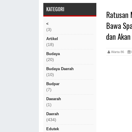
KATEGORI
Ratusan 
Bawa Spa
<
(3)
dan Akan
Artikel
(18)
Warta 86
Budaya
(20)
Budaya Daerah
(10)
Budpar
(7)
Daearah
(1)
Daerah
(434)
Edutek