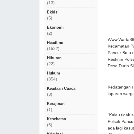
(13)
Ekbis
(5)
Ekonomi
(2)
Www.Warta86.
Headline
Kecamatan Pa
(1532)
Pancur Batu 
Hiburan
Reskrim Pols
(22)
Desa Durin S
Hukum
(354)
Kedatangan r
Keadaan Cuaca
laporan warga
(3)
Kerajinan
(1)
“Kalau tidak 
Kesehatan
Polsek Pancur
(6)
ada lagi kas