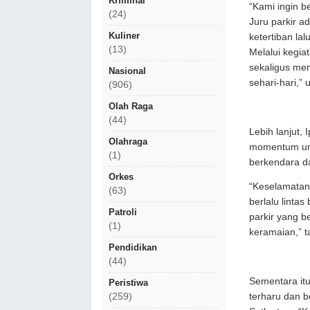
Kriminal
“Kami ingin b
(24)
Juru parkir a
Kuliner
ketertiban lal
(13)
Melalui kegia
sekaligus me
Nasional
sehari-hari,” 
(906)
Olah Raga
(44)
Lebih lanjut,
Olahraga
momentum unt
(1)
berkendara dan
Orkes
“Keselamatan 
(63)
berlalu linta
Patroli
parkir yang b
(1)
keramaian,” 
Pendidikan
(44)
Sementara itu
Peristiwa
(259)
terharu dan b