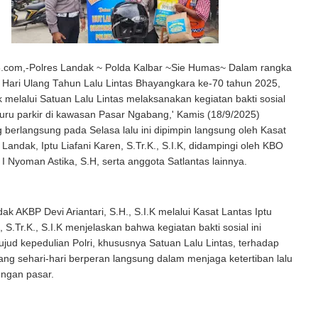
com,-Polres Landak ~ Polda Kalbar ~Sie Humas~ Dalam rangka
 Hari Ulang Tahun Lalu Lintas Bhayangkara ke-70 tahun 2025,
 melalui Satuan Lalu Lintas melaksanakan kegiatan bakti sosial
uru parkir di kawasan Pasar Ngabang,' Kamis (18/9/2025)
 berlangsung pada Selasa lalu ini dipimpin langsung oleh Kasat
 Landak, Iptu Liafani Karen, S.Tr.K., S.I.K, didampingi oleh KBO
u I Nyoman Astika, S.H, serta anggota Satlantas lainnya.
ak AKBP Devi Ariantari, S.H., S.I.K melalui Kasat Lantas Iptu
, S.Tr.K., S.I.K menjelaskan bahwa kegiatan bakti sosial ini
ud kepedulian Polri, khususnya Satuan Lalu Lintas, terhadap
ng sehari-hari berperan langsung dalam menjaga ketertiban lalu
kungan pasar.