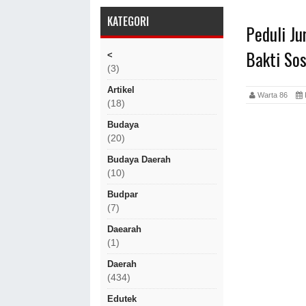
KATEGORI
Peduli Ju
Bakti Sos
<
(3)
Artikel
Warta 86
(18)
Budaya
(20)
Budaya Daerah
(10)
Budpar
(7)
Daearah
(1)
Daerah
(434)
Edutek