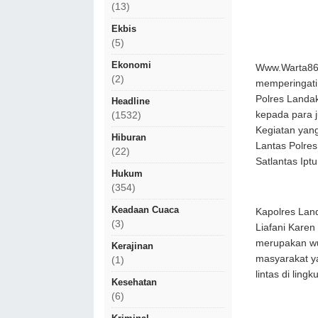
(13)
Ekbis
(5)
Ekonomi
Www.Warta86.
(2)
memperingati
Polres Landak
Headline
kepada para j
(1532)
Kegiatan yang
Hiburan
Lantas Polres
(22)
Satlantas Ipt
Hukum
(354)
Keadaan Cuaca
Kapolres Land
(3)
Liafani Karen 
merupakan wuj
Kerajinan
masyarakat ya
(1)
lintas di ling
Kesehatan
(6)