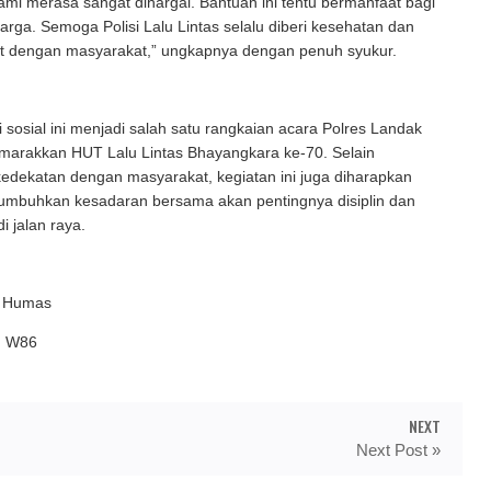
Kami merasa sangat dihargai. Bantuan ini tentu bermanfaat bagi
arga. Semoga Polisi Lalu Lintas selalu diberi kesehatan dan
t dengan masyarakat,” ungkapnya dengan penuh syukur.
i sosial ini menjadi salah satu rangkaian acara Polres Landak
arakkan HUT Lalu Lintas Bhayangkara ke-70. Selain
edekatan dengan masyarakat, kegiatan ini juga diharapkan
mbuhkan kesadaran bersama akan pentingnya disiplin dan
i jalan raya.
i Humas
ed W86
NEXT
Next Post »