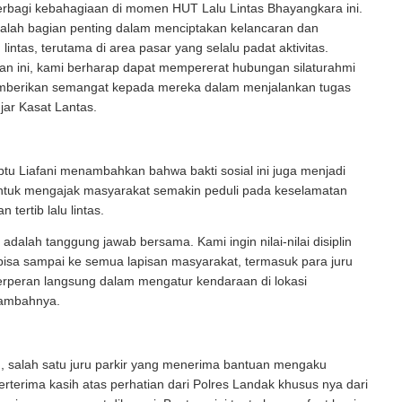
erbagi kebahagiaan di momen HUT Lalu Lintas Bhayangkara ini.
dalah bagian penting dalam menciptakan kelancaran dan
u lintas, terutama di area pasar yang selalu padat aktivitas.
tan ini, kami berharap dapat mempererat hubungan silaturahmi
mberikan semangat kepada mereka dalam menjalankan tugas
ujar Kasat Lantas.
 Iptu Liafani menambahkan bahwa bakti sosial ini juga menjadi
uk mengajak masyarakat semakin peduli pada keselamatan
 tertib lalu lintas.
adalah tanggung jawab bersama. Kami ingin nilai-nilai disiplin
s bisa sampai ke semua lapisan masyarakat, termasuk para juru
erperan langsung dalam mengatur kendaraan di lokasi
tambahnya.
, salah satu juru parkir yang menerima bantuan mengaku
erterima kasih atas perhatian dari Polres Landak khusus nya dari