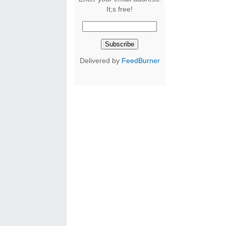
It;s free!
Delivered by
FeedBurner