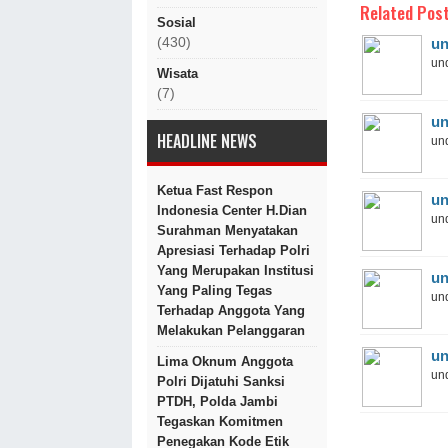
Related Post
Sosial
(430)
un
und
Wisata
(7)
un
HEADLINE NEWS
und
Ketua Fast Respon
un
Indonesia Center H.Dian
und
Surahman Menyatakan
Apresiasi Terhadap Polri
Yang Merupakan Institusi
un
Yang Paling Tegas
und
Terhadap Anggota Yang
Melakukan Pelanggaran
un
Lima Oknum Anggota
und
Polri Dijatuhi Sanksi
PTDH, Polda Jambi
Tegaskan Komitmen
Penegakan Kode Etik