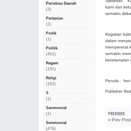
Satlantas . “
Peristiwa Daerah
kami dan kelu
(2)
semakin deka
Pertanian
(2)
Poitik
Kegiatan bakt
(1)
dalam menyem
mempererat k
Politik
semakin menu
(401)
keselamatan d
Ragam
(191)
Religi
Penulis : her
(182)
Publisher R
S
(1)
Saremonial
PREVIOUS
(1)
« Prev Post
Seremonial
(476)