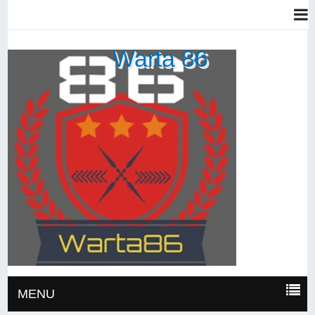
Warta 86
MENU