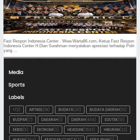
Fast Respon Indonesia Center . Www.Warta86.com,-Ketua Fast Respon
Indonesia Center H.Dian Surahman menyatakan apresiasi terhadap Polri
yang ...
Media
Sports
Labels
<
(3)
ARTIKEL
(18)
BUDAYA
(20)
BUDAYA DAERAH
(10)
BUDPAR
(7)
DAEARAH
(1)
DAERAH
(434)
EDUTEK
(13)
EKBIS
(5)
EKONOMI
(2)
HEADLINE
(1532)
HIBURAN
(22)
HUKUM
(354)
KEADAAN CUACA
(3)
KERAJINAN
(1)