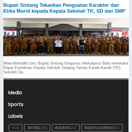
Bupati Sintang Tekankan Penguatan Karakter dan
Etika Murid kepada Kepala Sekolah TK, SD dan SMP
Www.Warta86.com,-Bupati Sintang Gregorius Herkulanus Bala membuka
Rapat Koordinasi Kepala Sekolah Jenjang Taman Kanak-Kanak (TK),
Sekolah Da...
Media
Sports
Labels
<
(3)
ARTIKEL
(18)
BUDAYA
(20)
BUDAYA DAERAH
(10)