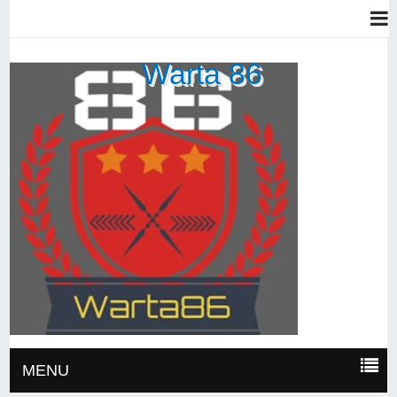
Warta 86
MENU