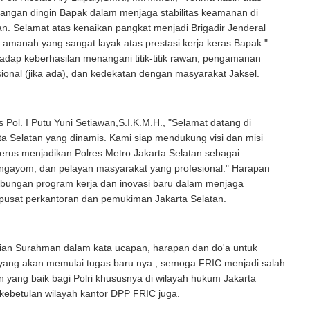
tangan dingin Bapak dalam menjaga stabilitas keamanan di
an. Selamat atas kenaikan pangkat menjadi Brigadir Jenderal
h amanah yang sangat layak atas prestasi kerja keras Bapak."
hadap keberhasilan menangani titik-titik rawan, pengamanan
sional (jika ada), dan kedekatan dengan masyarakat Jaksel.
Pol. I Putu Yuni Setiawan,S.I.K.M.H., "Selamat datang di
ta Selatan yang dinamis. Kami siap mendukung visi dan misi
erus menjadikan Polres Metro Jakarta Selatan sebagai
engayom, dan pelayan masyarakat yang profesional." Harapan
bungan program kerja dan inovasi baru dalam menjaga
pusat perkantoran dan pemukiman Jakarta Selatan.
ian Surahman dalam kata ucapan, harapan dan do'a untuk
 yang akan memulai tugas baru nya , semoga FRIC menjadi salah
n yang baik bagi Polri khususnya di wilayah hukum Jakarta
kebetulan wilayah kantor DPP FRIC juga.