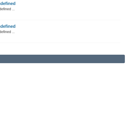
defined
efined ...
defined
efined ...