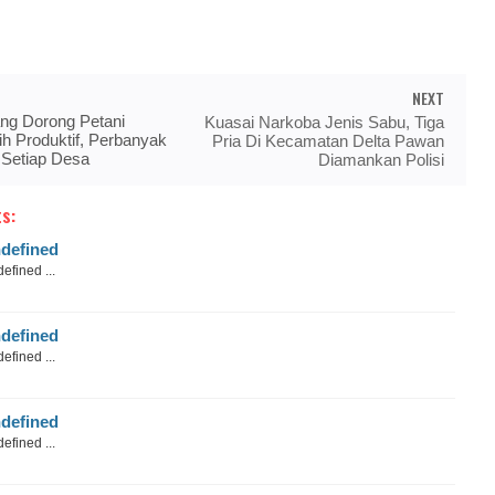
NEXT
ang Dorong Petani
Kuasai Narkoba Jenis Sabu, Tiga
ih Produktif, Perbanyak
Pria Di Kecamatan Delta Pawan
 Setiap Desa
Diamankan Polisi
s:
defined
efined ...
defined
efined ...
defined
efined ...