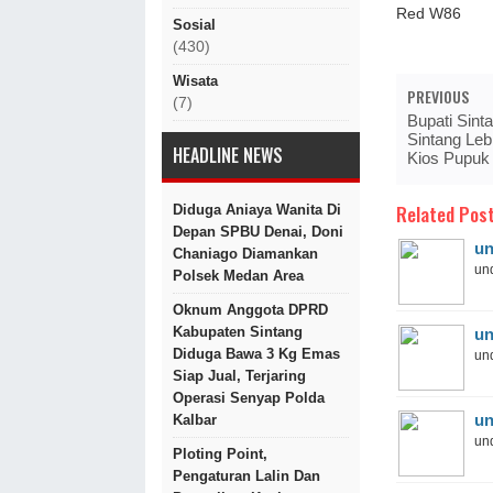
Red W86
Sosial
(430)
Wisata
PREVIOUS
(7)
Bupati Sint
Sintang Leb
HEADLINE NEWS
Kios Pupuk
Related Post
Diduga Aniaya Wanita Di
Depan SPBU Denai, Doni
un
Chaniago Diamankan
und
Polsek Medan Area
Oknum Anggota DPRD
Kabupaten Sintang
un
Diduga Bawa 3 Kg Emas
und
Siap Jual, Terjaring
Operasi Senyap Polda
un
Kalbar
und
Ploting Point,
Pengaturan Lalin Dan