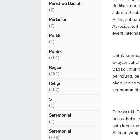
Peristiwa Daerah
dedikasi dan 
(2)
Jakarta Selat
Pertanian
Polisi, sebua
(2)
Apresiasi ter
event interna
Poitik
(1)
Politik
Untuk Kombes 
(401)
wilayah Jakar
Ragam
Bapak untuk t
(191)
pelindung, p
akan kesinam
Religi
(182)
keamanan di 
S
(1)
Pungkas H. D
Saremonial
beliau-beliau
(1)
satu kemitraa
Seremonial
Selatan yang 
(476)