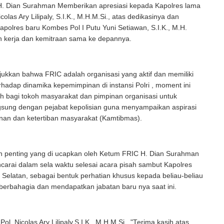
. Dian Surahman Memberikan apresiasi kepada Kapolres lama
icolas Ary Lilipaly, S.I.K., M.H.M.Si., atas dedikasinya dan
olres baru Kombes Pol I Putu Yuni Setiawan, S.I.K., M.H.
n kerja dan kemitraan sama ke depannya.
jukkan bahwa FRIC adalah organisasi yang aktif dan memiliki
rhadap dinamika kepemimpinan di instansi Polri , moment ini
h bagi tokoh masyarakat dan pimpinan organisasi untuk
ngsung dengan pejabat kepolisian guna menyampaikan aspirasi
nan dan ketertiban masyarakat (Kamtibmas).
n penting yang di ucapkan oleh Ketum FRIC H. Dian Surahman
carai dalam sela waktu selesai acara pisah sambut Kapolres
 Selatan, sebagai bentuk perhatian khusus kepada beliau-beliau
berbahagia dan mendapatkan jabatan baru nya saat ini.
Pol. Nicolas Ary Lilipaly,S.I.K., M.H.M.Si., "Terima kasih atas