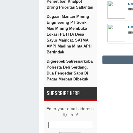
Penertiban Knalpot
un
Brong Prioritas Satlantas
und
Dugaan Mantan Mining
Engineering PT Sorik
un
Mas Mining Membuka
und
Lokasi PETI Di Desa
Sayur Maincat, SATMA
AMPI Madina Minta APH
Bertindak
Digerebek Satresnarkoba
Polresta Deli Serdang,
Dua Pengedar Sabu Di
Pagar Merbau Dibekuk
SUBSCRIBE HERE!
Enter your email address.
It;s free!