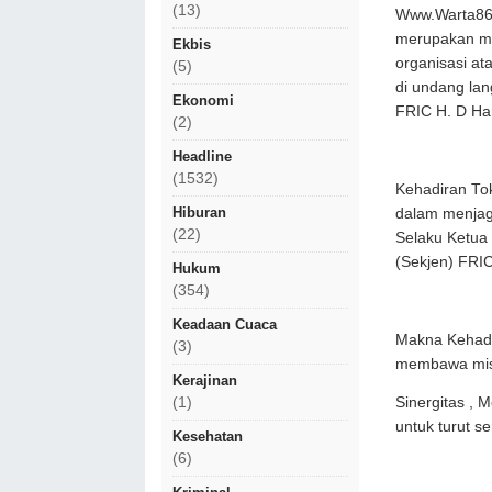
(13)
Www.Warta86.
merupakan mo
Ekbis
organisasi at
(5)
di undang la
Ekonomi
FRIC H. D Har
(2)
Headline
(1532)
Kehadiran To
Hiburan
dalam menjaga
(22)
Selaku Ketua
(Sekjen) FRIC
Hukum
(354)
Keadaan Cuaca
Makna Kehadi
(3)
membawa misi 
Kerajinan
(1)
Sinergitas ,
untuk turut s
Kesehatan
(6)