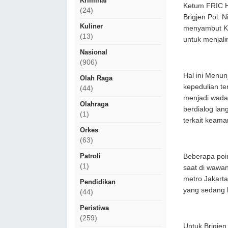
Kriminal
Ketum FRIC H
(24)
Brigjen Pol. N
Kuliner
menyambut Kap
(13)
untuk menjali
Nasional
(906)
Hal ini Menun
Olah Raga
kepedulian te
(44)
menjadi wada
Olahraga
berdialog la
(1)
terkait keama
Orkes
(63)
Patroli
Beberapa poi
(1)
saat di wawan
metro Jakarta
Pendidikan
yang sedang 
(44)
Peristiwa
(259)
Untuk Brigjen 