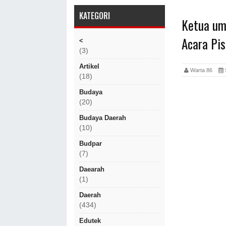
KATEGORI
Ketua um
Acara Pis
<
(3)
Artikel
Warta 86
(18)
Budaya
(20)
Budaya Daerah
(10)
Budpar
(7)
Daearah
(1)
Daerah
(434)
Edutek