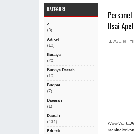
KATEGORI
Personel
Usai Ape
<
(3)
Artikel
Warta 86
(18)
Budaya
(20)
Budaya Daerah
(10)
Budpar
(7)
Daearah
(1)
Daerah
(434)
Www.Warta86.
meningkatkan
Edutek