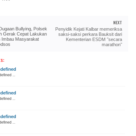
NEXT
 Dugaan Bullying, Polsek
Penyidik Kejati Kalbar memeriksa
h Gerak Cepat Lakukan
saksi-saksi perkara Bauksit dari
n Imbau Masyarakat
Kementerian ESDM "secara
edsos
marathon"
s:
defined
efined ...
defined
efined ...
defined
efined ...