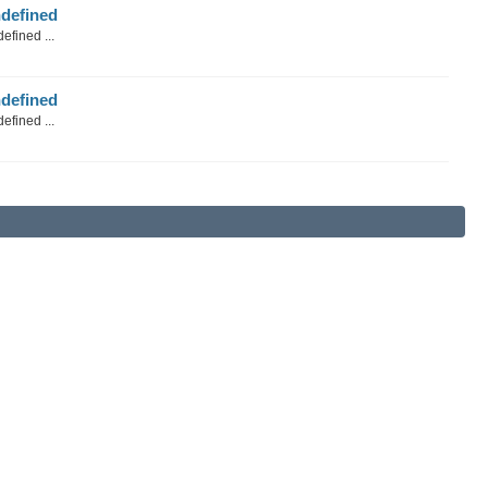
defined
efined ...
defined
efined ...