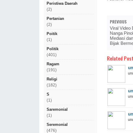
Peristiwa Daerah
(2)
Pertanian
PREVIOUS
(2)
Viral Video
Nanga Pino
Poitik
Mediasi da
(1)
Bijak Berm
Politik
(401)
Related Post
Ragam
un
(191)
und
Religi
(182)
un
S
und
(1)
Saremonial
un
(1)
und
Seremonial
(476)