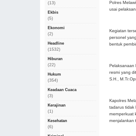
Polres Melawi
(13)
usai pelaksan
Ekbis
(5)
Ekonomi
Kegiatan ters
(2)
personel yang
Headline
bentuk pembi
(1532)
Hiburan
(22)
Pelaksanaan k
resmi yang di
Hukum
S.H., M.Tr.Op
(354)
Keadaan Cuaca
(3)
Kapolres Mel
Kerajinan
tadarus tidak
(1)
memperkuat k
menjalankan t
Kesehatan
(6)