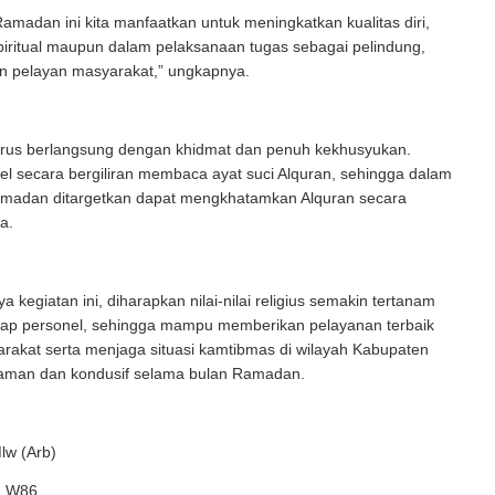
adan ini kita manfaatkan untuk meningkatkan kualitas diri,
piritual maupun dalam pelaksanaan tugas sebagai pelindung,
 pelayan masyarakat,” ungkapnya.
arus berlangsung dengan khidmat dan penuh kekhusyukan.
el secara bergiliran membaca ayat suci Alquran, sehingga dalam
amadan ditargetkan dapat mengkhatamkan Alquran secara
a.
 kegiatan ini, diharapkan nilai-nilai religius semakin tertanam
etiap personel, sehingga mampu memberikan pelayanan terbaik
rakat serta menjaga situasi kamtibmas di wilayah Kabupaten
 aman dan kondusif selama bulan Ramadan.
w (Arb)
ed W86