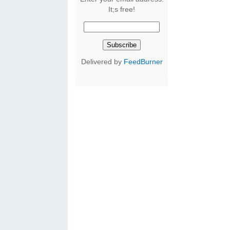
It;s free!
Delivered by
FeedBurner