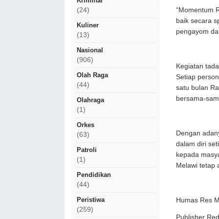
Kriminal
“Momentum Ram
(24)
baik secara s
Kuliner
pengayom dan
(13)
Nasional
(906)
Kegiatan tad
Olah Raga
Setiap person
(44)
satu bulan R
bersama-sam
Olahraga
(1)
Orkes
Dengan adanya
(63)
dalam diri s
Patroli
kepada masya
(1)
Melawi tetap
Pendidikan
(44)
Peristiwa
Humas Res Ml
(259)
Publisher R