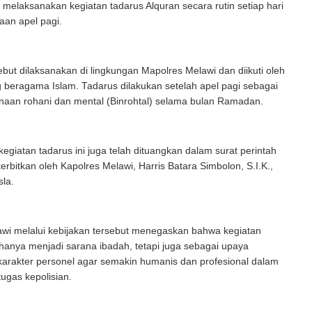
 melaksanakan kegiatan tadarus Alquran secara rutin setiap hari
aan apel pagi.
ebut dilaksanakan di lingkungan Mapolres Melawi dan diikuti oleh
 beragama Islam. Tadarus dilakukan setelah apel pagi sebagai
naan rohani dan mental (Binrohtal) selama bulan Ramadan.
egiatan tadarus ini juga telah dituangkan dalam surat perintah
terbitkan oleh Kapolres Melawi, Harris Batara Simbolon, S.I.K.,
sla.
awi melalui kebijakan tersebut menegaskan bahwa kegiatan
 hanya menjadi sarana ibadah, tetapi juga sebagai upaya
arakter personel agar semakin humanis dan profesional dalam
ugas kepolisian.