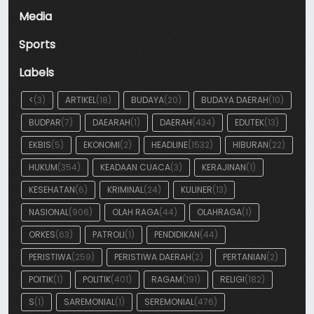
Media
Sports
Labels
<
(3)
ARTIKEL
(18)
BUDAYA
(20)
BUDAYA DAERAH
(10)
BUDPAR
(7)
DAEARAH
(1)
DAERAH
(434)
EDUTEK
(13)
EKBIS
(5)
EKONOMI
(2)
HEADLINE
(1532)
HIBURAN
(22)
HUKUM
(354)
KEADAAN CUACA
(3)
KERAJINAN
(1)
KESEHATAN
(6)
KRIMINAL
(24)
KULINER
(13)
NASIONAL
(906)
OLAH RAGA
(44)
OLAHRAGA
(1)
ORKES
(63)
PATROLI
(1)
PENDIDIKAN
(44)
PERISTIWA
(259)
PERISTIWA DAERAH
(2)
PERTANIAN
(2)
POITIK
(1)
POLITIK
(401)
RAGAM
(191)
RELIGI
(182)
S
(1)
SAREMONIAL
(1)
SEREMONIAL
(476)