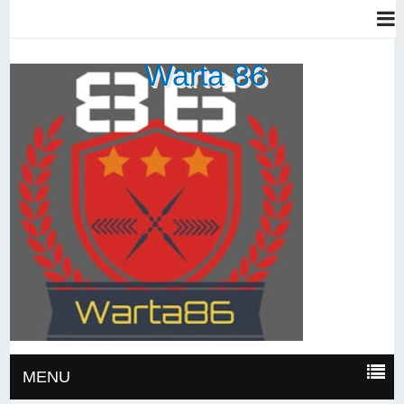
Warta 86
MENU