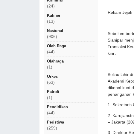
Kriminal
(24)
Rekam Jejak
Kuliner
(13)
Nasional
Sebelum bert
(906)
Sianipar menj
Olah Raga
Transaksi Ke
(44)
kini .
Olahraga
(1)
Beliau lahir 
Orkes
Akademi Kepo
(63)
dikenal kuat 
Patroli
penanganan k
(1)
1. Sekretari
Pendidikan
(44)
2. Karojianstr
– Jakarta (20
Peristiwa
(259)
3. Direktur 