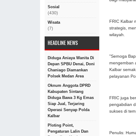
Sosial
(430)
FRIC Kalbar m
Wisata
strategis, m
(7)
wilayah.
HEADLINE NEWS
"Semoga Bapa
Diduga Aniaya Wanita Di
mengemban am
Depan SPBU Denai, Doni
Kalbar semak
Chaniago Diamankan
Polsek Medan Area
pelayanan Pol
Oknum Anggota DPRD
Kabupaten Sintang
Diduga Bawa 3 Kg Emas
FRIC juga ber
Siap Jual, Terjaring
pengabdian d
Operasi Senyap Polda
sukses di tem
Kalbar
Ploting Point,
Pengaturan Lalin Dan
Penulis: Hum