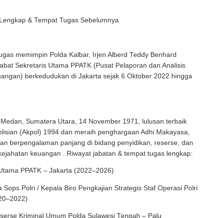
 Lengkap & Tempat Tugas Sebelumnya
ugas memimpin Polda Kalbar, Irjen Alberd Teddy Benhard
abat Sekretaris Utama PPATK (Pusat Pelaporan dan Analisis
uangan) berkedudukan di Jakarta sejak 6 Oktober 2022 hingga
di Medan, Sumatera Utara, 14 November 1971, lulusan terbaik
lisian (Akpol) 1994 dan meraih penghargaan Adhi Makayasa,
dan berpengalaman panjang di bidang penyidikan, reserse, dan
ejahatan keuangan . Riwayat jabatan & tempat tugas lengkap:
s Utama PPATK – Jakarta (2022–2026)
a Sops Polri / Kepala Biro Pengkajian Strategis Staf Operasi Polri
20–2022)​
Reserse Kriminal Umum Polda Sulawesi Tengah – Palu