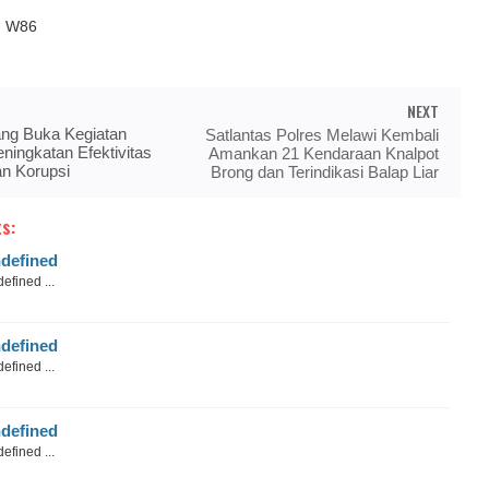
ed W86
NEXT
ang Buka Kegiatan
Satlantas Polres Melawi Kembali
eningkatan Efektivitas
Amankan 21 Kendaraan Knalpot
an Korupsi
Brong dan Terindikasi Balap Liar
s:
defined
efined ...
defined
efined ...
defined
efined ...