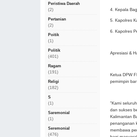
Peristiwa Daerah
4. Kepala Bag
(2)
Pertanian
5. Kapolres K
(2)
6. Kapolres 
Poitik
(1)
Politik
Apresiasi & 
(401)
Ragam
(191)
Ketua DPW FR
pemimpin baru
Religi
(182)
S
"Kami seluru
(1)
dan sukses be
Saremonial
Kalimantan Ba
(1)
penanganan k
Seremonial
membawa perub
(476)
bagi masyarak