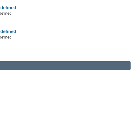
defined
efined ...
defined
efined ...