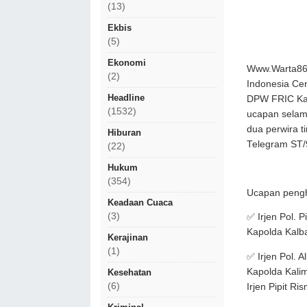
(13)
Ekbis
(5)
Ekonomi
Www.Warta86.
(2)
Indonesia Cen
Headline
DPW FRIC Kal
(1532)
ucapan selama
dua perwira t
Hiburan
Telegram ST/9
(22)
Hukum
(354)
Ucapan pengh
Keadaan Cuaca
(3)
✅ Irjen Pol. 
Kapolda Kalb
Kerajinan
(1)
✅ Irjen Pol. 
Kapolda Kali
Kesehatan
(6)
Irjen Pipit Ri