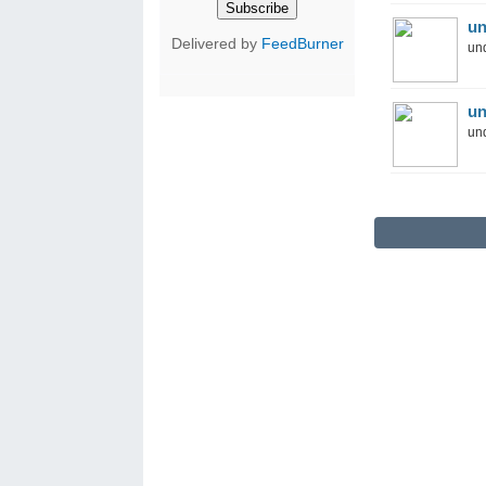
un
Delivered by
FeedBurner
und
un
und