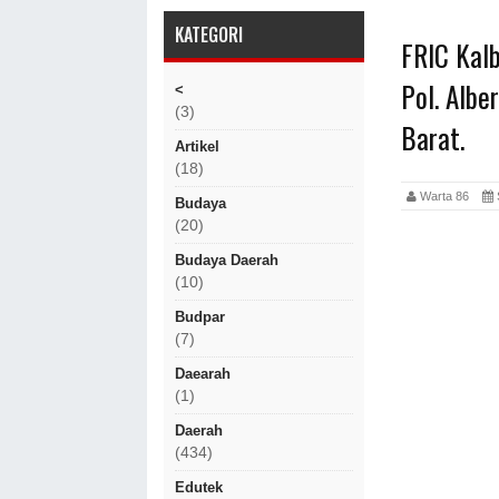
KATEGORI
FRIC Kal
Pol. Albe
<
(3)
Barat.
Artikel
(18)
Warta 86
Budaya
(20)
Budaya Daerah
(10)
Budpar
(7)
Daearah
(1)
Daerah
(434)
Edutek