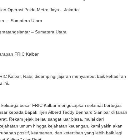
ian Operasi Polda Metro Jaya – Jakarta
aro – Sumatera Utara
Pematangsiantar – Sumatera Utara
Harapan FRIC Kalbar
IC Kalbar, Rabi, didampingi jajaran menyambut baik kehadiran
 ini.
h keluarga besar FRIC Kalbar mengucapkan selamat bertugas
sar kepada Bapak Irjen Alberd Teddy Benhard Sianipar di tanah
rat. Rekam jejak beliau sangat luar biasa, mulai dari
ejahatan umum hingga kejahatan keuangan, kami yakin akan
ahan positif, keamanan, dan ketertiban yang lebih baik lagi
at Kalbar," ujar Rabi.