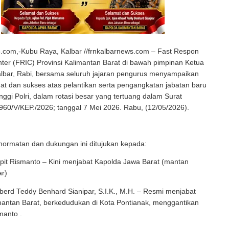
com,-Kubu Raya, Kalbar //frnkalbarnews.com – Fast Respon
ter (FRIC) Provinsi Kalimantan Barat di bawah pimpinan Ketua
bar, Rabi, bersama seluruh jajaran pengurus menyampaikan
t dan sukses atas pelantikan serta pengangkatan jabatan baru
inggi Polri, dalam rotasi besar yang tertuang dalam Surat
60/V/KEP./2026; tanggal 7 Mei 2026. Rabu, (12/05/2026).
ormatan dan dukungan ini ditujukan kepada:
Pipit Rismanto – Kini menjabat Kapolda Jawa Barat (mantan
ar)
Alberd Teddy Benhard Sianipar, S.I.K., M.H. – Resmi menjabat
mantan Barat, berkedudukan di Kota Pontianak, menggantikan
smanto .