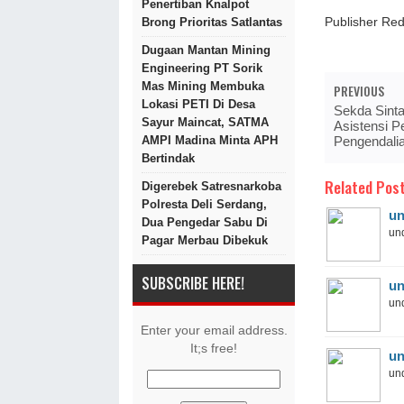
Penertiban Knalpot
Brong Prioritas Satlantas
Publisher R
Dugaan Mantan Mining
Engineering PT Sorik
Mas Mining Membuka
PREVIOUS
Lokasi PETI Di Desa
Sekda Sint
Sayur Maincat, SATMA
Asistensi P
Pengendali
AMPI Madina Minta APH
Bertindak
Related Post
Digerebek Satresnarkoba
Polresta Deli Serdang,
un
Dua Pengedar Sabu Di
und
Pagar Merbau Dibekuk
SUBSCRIBE HERE!
un
und
Enter your email address.
It;s free!
un
und