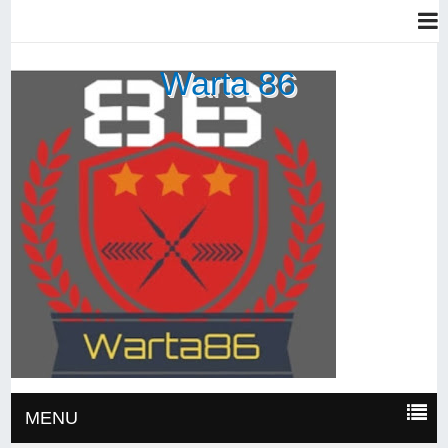
Warta 86
MENU