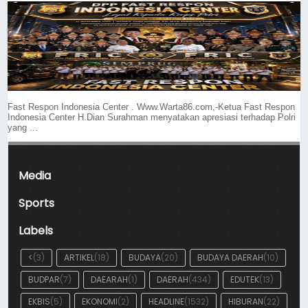
Fast Respon Indonesia Center . Www.Warta86.com,-Ketua Fast Respon
Indonesia Center H.Dian Surahman menyatakan apresiasi terhadap Polri
yang ...
Media
Sports
Labels
<
(3)
ARTIKEL
(18)
BUDAYA
(20)
BUDAYA DAERAH
(10)
BUDPAR
(7)
DAEARAH
(1)
DAERAH
(434)
EDUTEK
(13)
EKBIS
(5)
EKONOMI
(2)
HEADLINE
(1532)
HIBURAN
(22)