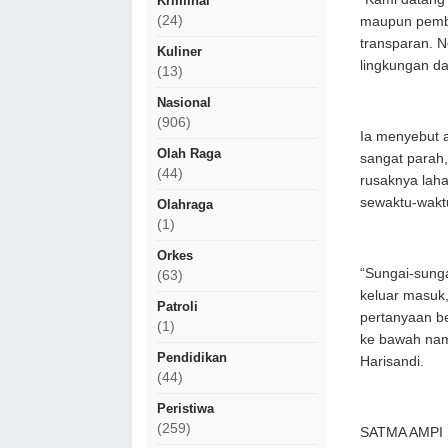
Kriminal
(24)
maupun pembe
transparan. N
Kuliner
lingkungan d
(13)
Nasional
(906)
Ia menyebut 
Olah Raga
sangat parah
(44)
rusaknya lah
sewaktu-wakt
Olahraga
(1)
Orkes
“Sungai-sunga
(63)
keluar masuk,
Patroli
pertanyaan b
(1)
ke bawah namu
Pendidikan
Harisandi.
(44)
Peristiwa
(259)
SATMA AMPI M