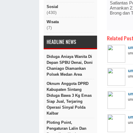
Satlantas P
Sosial
Amankan 21
Brong dan T
(430)
Wisata
(7)
Related Post
HEADLINE NEWS
un
und
Diduga Aniaya Wanita Di
Depan SPBU Denai, Doni
Chaniago Diamankan
un
Polsek Medan Area
und
Oknum Anggota DPRD
Kabupaten Sintang
un
Diduga Bawa 3 Kg Emas
und
Siap Jual, Terjaring
Operasi Sinyal Polda
Kalbar
un
Ploting Point,
und
Pengaturan Lalin Dan