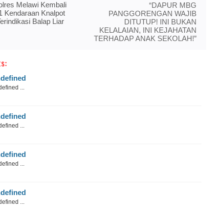
olres Melawi Kembali
“DAPUR MBG
 Kendaraan Knalpot
PANGGORENGAN WAJIB
erindikasi Balap Liar
DITUTUP! INI BUKAN
KELALAIAN, INI KEJAHATAN
TERHADAP ANAK SEKOLAH!”
s:
defined
efined ...
defined
efined ...
defined
efined ...
defined
efined ...