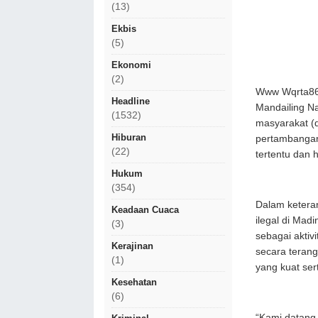
(13)
Ekbis
(5)
Ekonomi
(2)
Www Wqrta86.
Headline
Mandailing N
(1532)
masyarakat (
Hiburan
pertambangan
(22)
tertentu dan 
Hukum
(354)
Dalam ketera
Keadaan Cuaca
ilegal di Mad
(3)
sebagai aktiv
Kerajinan
secara terang
(1)
yang kuat ser
Kesehatan
(6)
“Kami datang