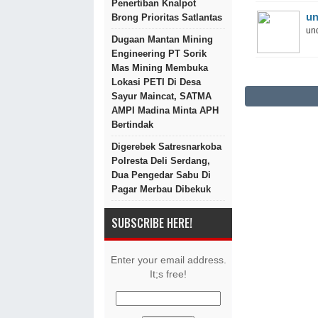
Penertiban Knalpot
un
Brong Prioritas Satlantas
und
Dugaan Mantan Mining
Engineering PT Sorik
Mas Mining Membuka
Lokasi PETI Di Desa
Sayur Maincat, SATMA
AMPI Madina Minta APH
Bertindak
Digerebek Satresnarkoba
Polresta Deli Serdang,
Dua Pengedar Sabu Di
Pagar Merbau Dibekuk
SUBSCRIBE HERE!
Enter your email address.
It;s free!