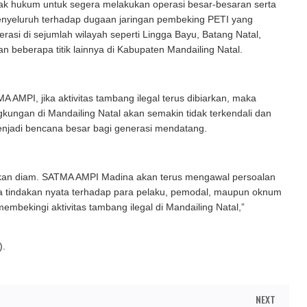
ak hukum untuk segera melakukan operasi besar-besaran serta
menyeluruh terhadap dugaan jaringan pembeking PETI yang
erasi di sejumlah wilayah seperti Lingga Bayu, Batang Natal,
n beberapa titik lainnya di Kabupaten Mandailing Natal.
 AMPI, jika aktivitas tambang ilegal terus dibiarkan, maka
gkungan di Mandailing Natal akan semakin tidak terkendali dan
enjadi bencana besar bagi generasi mendatang.
akan diam. SATMA AMPI Madina akan terus mengawal persoalan
da tindakan nyata terhadap para pelaku, pemodal, maupun oknum
embekingi aktivitas tambang ilegal di Mandailing Natal,”
).
NEXT