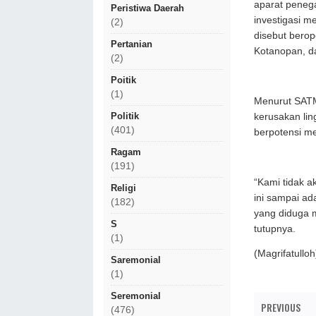
aparat peneg
Peristiwa Daerah
investigasi 
(2)
disebut berop
Pertanian
Kotanopan, da
(2)
Poitik
(1)
Menurut SATMA
Politik
kerusakan lin
(401)
berpotensi m
Ragam
(191)
“Kami tidak 
Religi
ini sampai a
(182)
yang diduga m
S
tutupnya.
(1)
(Magrifatulloh
Saremonial
(1)
Seremonial
PREVIOUS
(476)