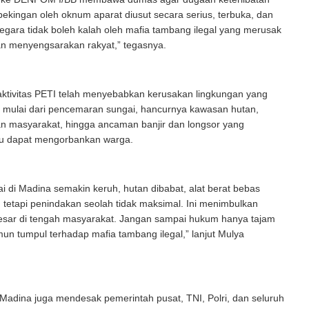
kingan oleh oknum aparat diusut secara serius, terbuka, dan
egara tidak boleh kalah oleh mafia tambang ilegal yang merusak
an menyengsarakan rakyat,” tegasnya.
aktivitas PETI telah menyebabkan kerusakan lingkungan yang
, mulai dari pencemaran sungai, hancurnya kawasan hutan,
an masyarakat, hingga ancaman banjir dan longsor yang
u dapat mengorbankan warga.
i di Madina semakin keruh, hutan dibabat, alat berat bebas
 tetapi penindakan seolah tidak maksimal. Ini menimbulkan
esar di tengah masyarakat. Jangan sampai hukum hanya tajam
n tumpul terhadap mafia tambang ilegal,” lanjut Mulya
adina juga mendesak pemerintah pusat, TNI, Polri, dan seluruh