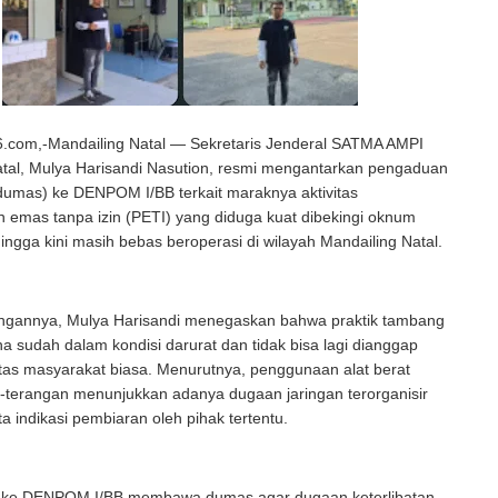
com,-Mandailing Natal — Sekretaris Jenderal SATMA AMPI
atal, Mulya Harisandi Nasution, resmi mengantarkan pengaduan
dumas) ke DENPOM I/BB terkait maraknya aktivitas
 emas tanpa izin (PETI) yang diduga kuat dibekingi oknum
hingga kini masih bebas beroperasi di wilayah Mandailing Natal.
ngannya, Mulya Harisandi menegaskan bahwa praktik tambang
ina sudah dalam kondisi darurat dan tidak bisa lagi dianggap
itas masyarakat biasa. Menurutnya, penggunaan alat berat
-terangan menunjukkan adanya dugaan jaringan terorganisir
ta indikasi pembiaran oleh pihak tertentu.
 ke DENPOM I/BB membawa dumas agar dugaan keterlibatan