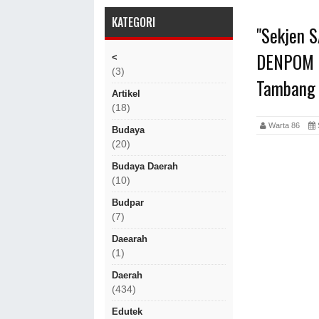
KATEGORI
"Sekjen 
DENPOM I
<
(3)
Tambang 
Artikel
(18)
Warta 86
Budaya
(20)
Budaya Daerah
(10)
Budpar
(7)
Daearah
(1)
Daerah
(434)
Edutek