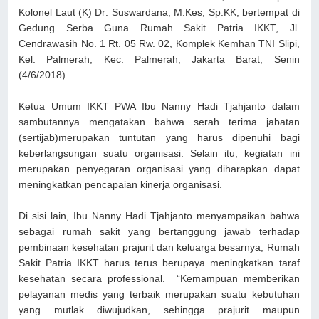
Kolonel Laut
(
K
)
Dr
.
Suswardana, M.Kes, S
p
.
KK, bertempat di
Gedung Serba Guna Rumah Sakit Patria IKKT, Jl.
Cendrawasih No. 1 Rt. 05 Rw. 02, Komplek Kemhan TNI Slipi,
Kel. Palmerah, Kec. Palmerah, Jakarta Barat, Senin
(4/6/2018).
Ketua Umum IKKT PWA Ibu Nanny Hadi Tjahjanto dalam
sambutannya mengatakan bahwa serah terima jabatan
(sertijab)
merupakan tuntutan yang harus dipenuhi bagi
keberlangsungan suatu organisasi. Selain itu, kegiatan ini
merupakan penyegaran organisasi yang diharapkan dapat
meningkatkan pencapaian kinerja organisasi.
Di sisi lain, Ibu Nanny Hadi Tjahjanto menyampaikan bahwa
s
ebagai rumah sakit yang bertanggung jawab terhadap
pembinaan kesehatan prajurit dan
keluarga besarnya, Rumah
Sakit
Patria IKKT
harus terus berupaya meningkatkan taraf
kesehatan secara professional
.
“K
emampuan memberikan
pelayanan medis yang terbaik merupakan suatu kebutuhan
yang mutlak diwujudkan, sehingga prajurit maupun