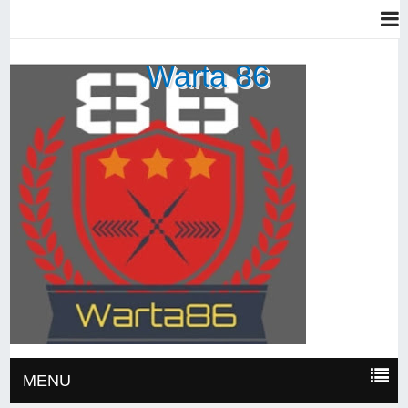
Warta 86
MENU