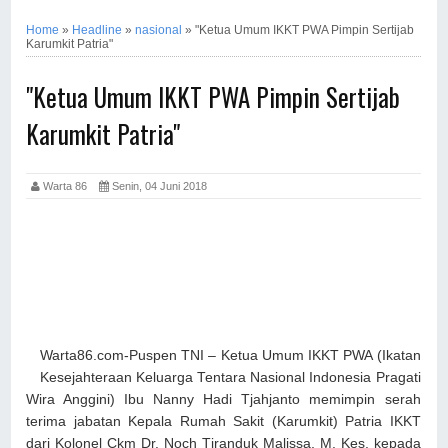
Home
»
Headline
»
nasional
»
"Ketua Umum IKKT PWA Pimpin Sertijab
Karumkit Patria"
"Ketua Umum IKKT PWA Pimpin Sertijab
Karumkit Patria"
Warta 86
Senin, 04 Juni 2018
Warta86.com-Puspen TNI
–
Ketua Umum IKKT PWA (Ikatan
Kesejahteraan Keluarga Tentara Nasional Indonesia Pragati
Wira Anggini) Ibu Nanny Hadi Tjahjanto memimpin serah
terima jabatan Kepala Rumah Sakit (Karumkit) Patria IKKT
dari
Kolonel Ckm Dr. Noch T
iranduk
M
a
lissa, M. Kes
.
kepada