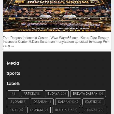
Fast Respon Indonesia Center . Www.Warta86.com,-Ketua Fast Respon
Indonesia Center H.Dian Surahman menyatakan apresiasi terhadap Polri
yang ...
Media
Sports
Labels
<
(3)
ARTIKEL
(18)
BUDAYA
(20)
BUDAYA DAERAH
(10)
BUDPAR
(7)
DAEARAH
(1)
DAERAH
(434)
EDUTEK
(13)
EKBIS
(5)
EKONOMI
(2)
HEADLINE
(1532)
HIBURAN
(22)