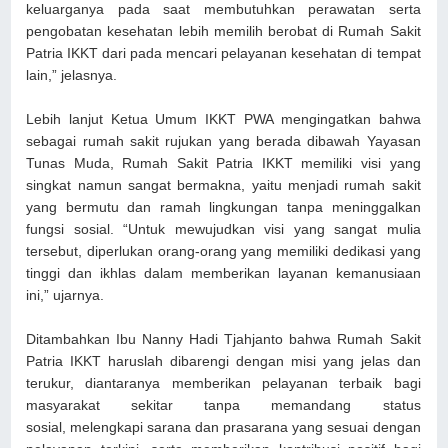
keluarganya pada saat membutuhkan perawatan serta
pengobatan kesehatan lebih memilih berobat d
i
Rumah Sakit
Patria IKKT dari pada mencari pelayanan kesehatan di tempat
lain
,” jelasnya
.
Lebih lanjut Ketua Umum IKKT PWA mengingatkan bahwa
s
ebagai rumah sakit rujukan yang berada dibawah Yayasan
Tunas Muda, Rumah Sakit Patria IKKT memiliki visi yang
singkat namun sangat bermakna, yaitu menjadi rumah sakit
yang bermutu dan ramah lingkungan tanpa meninggalkan
fungsi sosial.
“
Untuk mewujudkan visi yang sangat mulia
tersebut, diperlukan orang-orang yang memiliki dedikasi yang
tinggi dan ikhlas dalam memberikan layanan kemanusiaan
ini
,” ujarnya
.
Ditambahkan Ibu Nanny Hadi Tjahjanto bahwa Rumah Sakit
Patria IKKT
haruslah dibarengi dengan misi yang jelas dan
terukur, diantaranya memberikan pelayanan terbaik bagi
masyarakat sekitar tanpa memandang status
so
s
ial
,
melengkapi sarana dan prasarana yang sesuai dengan