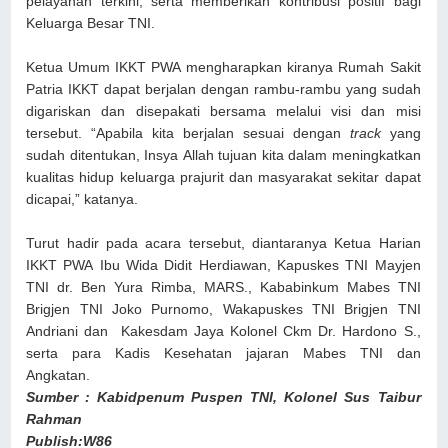
pelayanan terkini, serta memberikan kontribusi positif bagi
Keluarga Besar TNI.
Ketua Umum IKKT PWA
mengharapkan kiranya
Rumah Sakit
Patria IKKT
dapat berjalan dengan rambu-rambu yang sudah
digariskan dan disepakati bersama melalui visi dan misi
tersebut.
“
Apabila kita berjalan sesuai dengan
track
yang
sudah ditentukan
,
I
nsya
A
llah tujuan kita dalam meningkatkan
kualitas hidup keluarga prajurit dan masyarakat sekitar dapat
dicapai
,” katanya
.
Turut hadir pada acara tersebut, diantaranya Ketua Harian
IKKT PWA
Ibu Wida Didit Herdiawan, Kapuskes TNI Mayjen
TNI dr. Ben Yura Rimba, MARS., Kababinkum Mabes TNI
Brigjen TNI Joko Purnomo, Wakapuskes TNI Brigjen TNI
Andriani dan Kakesdam Jaya Kolonel Ckm Dr. Hardono S.,
serta para Kadis Kesehatan jajaran Mabes TNI dan
Angkatan.
Sumber : Kabidpenum Puspen TNI, Kolonel Sus Taibur
Rahman
Publish:W86