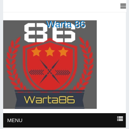
Warta 86
MENU