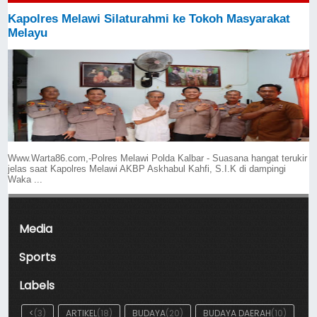
Kapolres Melawi Silaturahmi ke Tokoh Masyarakat
Melayu
Www.Warta86.com,-Polres Melawi Polda Kalbar - Suasana hangat terukir
jelas saat Kapolres Melawi AKBP Askhabul Kahfi, S.I.K di dampingi
Waka ...
Media
Sports
Labels
<
(3)
ARTIKEL
(18)
BUDAYA
(20)
BUDAYA DAERAH
(10)