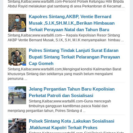
Sintang,Kalbar,www.warta86.com-Personil Polsek Ketungau Hilir Bripda
Abdul Rayid melakukan giat sambang di area Perkantoran di Kecamat ...
Kapolres Sintang,AKBP, Ventie Bernard
Musak ,S.I.K,SH.M.I.K,,Berikan Himbauan
Terkait Perayaan Natal dan Tahun Baru
Sintang,Kalbar,www.warta86.com— Kepala Kepolisian Resor Sintang
AKBP Ventie Bernard Musak, S.I.K, S.H, M.I.K menyampaikan himbau ...
Polres Sintang Tindak Lanjuti Surat Edaran
Bupati Sintang Terkait Pelarangan Perayaan
Cap Gomeh
Sintang,Kalbar,www.warta86.com,Mengingat kondisi Kalimantan Barat
khususnya Sintang dan sekitarnya yang masih belum mengalami
penuruna ...
Jelang Pergantian Tahun Baru Kepolisian
Perketat Patroli dan Sosialisasi
Sintang,Kalbar,www.warta86.com-Guna mencegah
timbulnya gangguan kamtibmas pasca Natal dan
menjelang pergantian tahun, Polres Sintang d ...
Polsek Sintang Kota ,Lakukan Sosialisasi
,Maklumat Kapolri Terkait Prokes