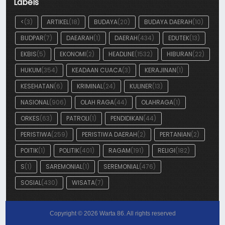
Labels
<
(3)
ARTIKEL
(18)
BUDAYA
(20)
BUDAYA DAERAH
(10)
BUDPAR
(7)
DAEARAH
(1)
DAERAH
(434)
EDUTEK
(13)
EKBIS
(5)
EKONOMI
(2)
HEADLINE
(1532)
HIBURAN
(22)
HUKUM
(354)
KEADAAN CUACA
(3)
KERAJINAN
(1)
KESEHATAN
(6)
KRIMINAL
(24)
KULINER
(13)
NASIONAL
(906)
OLAH RAGA
(44)
OLAHRAGA
(1)
ORKES
(63)
PATROLI
(1)
PENDIDIKAN
(44)
PERISTIWA
(259)
PERISTIWA DAERAH
(2)
PERTANIAN
(2)
POITIK
(1)
POLITIK
(401)
RAGAM
(191)
RELIGI
(182)
S
(1)
SAREMONIAL
(1)
SEREMONIAL
(476)
SOSIAL
(430)
WISATA
(7)
Copyright ©
2026
Warta 86
. All rights reserved