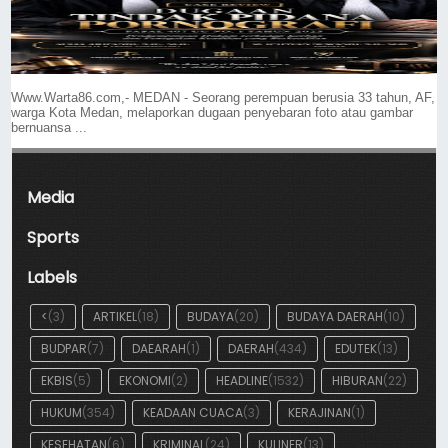
Www.Warta86.com,- MEDAN - Seorang perempuan berusia 33 tahun, AF,
warga Kota Medan, melaporkan dugaan penyebaran foto atau gambar
bernuansa ...
Media
Sports
Labels
<
(3)
ARTIKEL
(18)
BUDAYA
(20)
BUDAYA DAERAH
(10)
BUDPAR
(7)
DAEARAH
(1)
DAERAH
(434)
EDUTEK
(13)
EKBIS
(5)
EKONOMI
(2)
HEADLINE
(1532)
HIBURAN
(22)
HUKUM
(354)
KEADAAN CUACA
(3)
KERAJINAN
(1)
KESEHATAN
(6)
KRIMINAL
(24)
KULINER
(13)