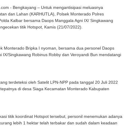
com - Bengkayang – Untuk mengantisipasi meluasnya
tan dan Lahan (KARHUTLA), Polsek Monterado Polres
olda Kalbar bersama Daops Manggala Agni IX/ Singkawang
gecekan titik Hotspot, Kamis (21/07/2022).
sek Monterado Bripka I nyoman, bersama dua personel Daops
i IX/Singkawang Robinus Robby dan Veroyandi Bun mendatangi
 yang terdeteksi oleh Satelit LPN-NPP pada tanggal 20 Juli 2022
tepatnya di desa Siaga Kecamatan Monterado Kabupaten
lokasi titik koordinat Hotspot tersebut, personil menemukan adanya
kurang lebih 1 hektar telah terbakar dan sudah dalam keadaan