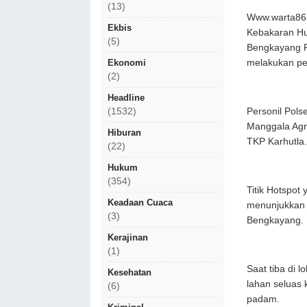
(13)
Www.warta86.
Ekbis
Kebakaran Hu
(5)
Bengkayang P
melakukan pen
Ekonomi
(2)
Headline
Personil Pol
(1532)
Manggala Agn
Hiburan
TKP Karhutla.
(22)
Hukum
(354)
Titik Hotspot
Keadaan Cuaca
menunjukkan 
(3)
Bengkayang.
Kerajinan
(1)
Saat tiba di 
Kesehatan
lahan seluas 
(6)
padam.