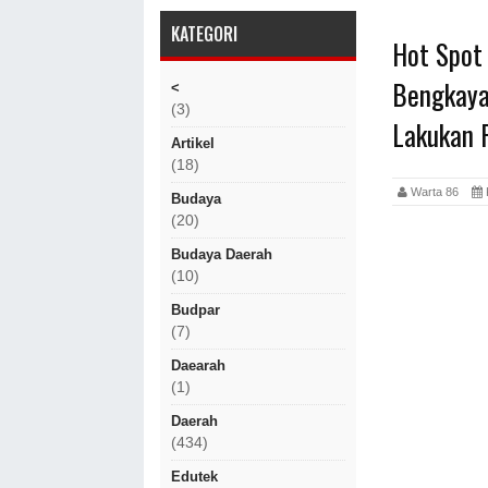
KATEGORI
Hot Spot 
Bengkaya
<
(3)
Lakukan 
Artikel
(18)
Warta 86
Budaya
(20)
Budaya Daerah
(10)
Budpar
(7)
Daearah
(1)
Daerah
(434)
Edutek