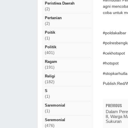
Kemudian Per
Peristiwa Daerah
agni mencoba 
(2)
coba untuk m
Pertanian
(2)
Poitik
#poldakalbar
(1)
#polresbeng
Politik
(401)
#cekhotspot
Ragam
#hotspot
(191)
#stopkarhutla
Religi
(182)
Publish:Red/
S
(1)
PREVIOUS
Saremonial
(1)
Dalam Pere
8, Warga M
Seremonial
Sukuran
(476)