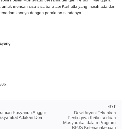
sonil Polsek Monterado bersama dengan Personil Manggala
untuk mencari sisa-sisa bara api Karhutla yang masih ada dan
emadamkannya dengan peralatan seadanya.
kayang
W86
NEXT
smian Posyandu Anggur
Dewi Aryani Tekankan
asyarakat Adakan Doa
Pentingnya Keikutsertaan
Masyarakat dalam Program
BPJS Ketenagakerjaan