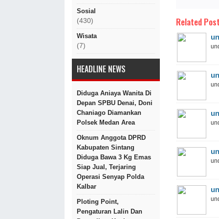
Sosial
Related Post
(430)
Wisata
un
(7)
und
HEADLINE NEWS
un
und
Diduga Aniaya Wanita Di
Depan SPBU Denai, Doni
un
Chaniago Diamankan
Polsek Medan Area
und
Oknum Anggota DPRD
Kabupaten Sintang
un
Diduga Bawa 3 Kg Emas
und
Siap Jual, Terjaring
Operasi Senyap Polda
Kalbar
un
und
Ploting Point,
Pengaturan Lalin Dan