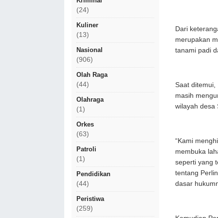
Kriminal
(24)
Kuliner
Dari keterang
(13)
merupakan mi
Nasional
tanami padi d
(906)
Olah Raga
(44)
Saat ditemui
masih mengump
Olahraga
wilayah desa
(1)
Orkes
(63)
“Kami menghi
Patroli
membuka laha
(1)
seperti yang
tentang Perl
Pendidikan
dasar hukumn
(44)
Peristiwa
(259)