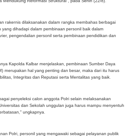
 Mendukung Reformasi Struktural”, pada Senin (22/8).
an rakernis dilaksanakan dalam rangka membahas berbagai
 yang dihadapi dalam pembinaan personil baik dalam
ier, pengendalian personil serta pembinaan pendidikan dan
nya Kapolda Kalbar menjelaskan, pembinaan Sumber Daya
) merupakan hal yang penting dan besar, maka dari itu harus
bilitas, Integritas dan Reputasi serta Mentalitas yang baik.
agai penyeleksi calon anggota Polri selain melaksanakan
i Universitas dan Sekolah unggulan juga harus mampu menyentuh
erbatasan," ungkapnya.
anan Polri, personil yang mengawaki sebagai pelayanan publik