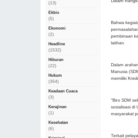
Dalam Rangka
(13)
Ekbis
(5)
Bahwa kegiat
Ekonomi
permasalahan
(2)
pembinaan kar
latihan.
Headline
(1532)
Hiburan
Dalam arahan
(22)
Manusia (SDM
Hukum
memiliki Kredi
(354)
Keadaan Cuaca
(3)
"Biro SDM seb
Kerajinan
sosialisasi d
(1)
masyarakat p
Kesehatan
(6)
Terkait pelay