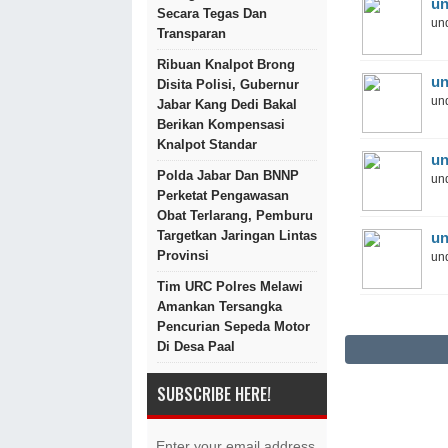
un
Secara Tegas Dan
und
Transparan
Ribuan Knalpot Brong
un
Disita Polisi, Gubernur
und
Jabar Kang Dedi Bakal
Berikan Kompensasi
Knalpot Standar
un
Polda Jabar Dan BNNP
und
Perketat Pengawasan
Obat Terlarang, Pemburu
Targetkan Jaringan Lintas
un
Provinsi
und
Tim URC Polres Melawi
Amankan Tersangka
Pencurian Sepeda Motor
Di Desa Paal
SUBSCRIBE HERE!
Enter your email address.