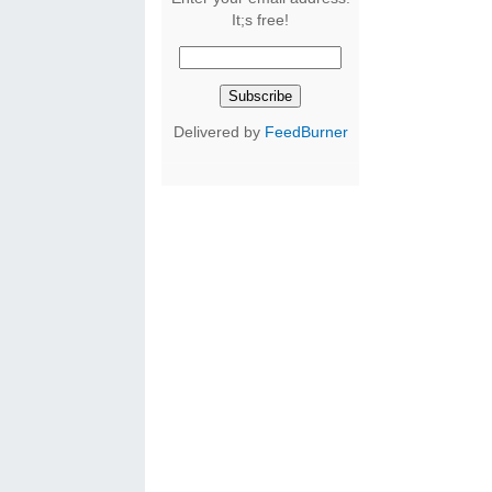
It;s free!
Delivered by
FeedBurner