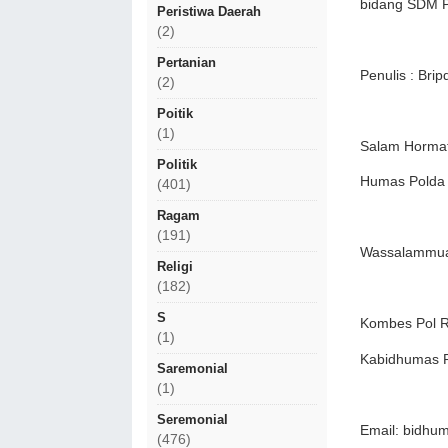
bidang SDM Po
Peristiwa Daerah
(2)
Pertanian
Penulis : Bri
(2)
Poitik
(1)
Salam Horma
Politik
Humas Polda 
(401)
Ragam
(191)
Wassalammua
Religi
(182)
S
Kombes Pol Ra
(1)
Kabidhumas P
Saremonial
(1)
Seremonial
Email: bidhu
(476)