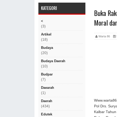
KATEGORI
Buka Rak
Moral da
<
(3)
Artikel
Warta 86
(18)
Budaya
(20)
Budaya Daerah
(10)
Budpar
(7)
Daearah
(1)
Www.warta86.
Daerah
Pol Drs. Sur
(434)
Kalbar Tahun
Edutek