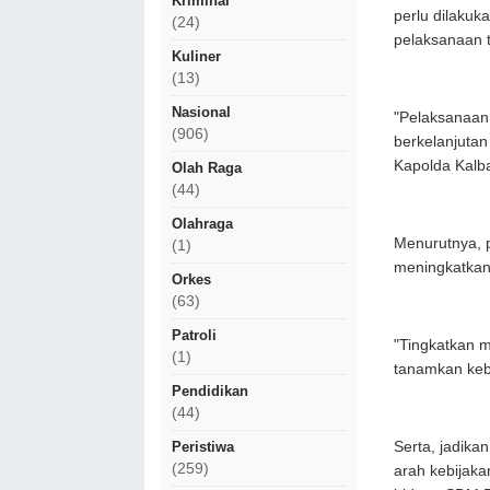
Kriminal
perlu dilakuk
(24)
pelaksanaan 
Kuliner
(13)
Nasional
"Pelaksanaan
(906)
berkelanjutan
Kapolda Kalba
Olah Raga
(44)
Olahraga
Menurutnya, 
(1)
meningkatkan 
Orkes
(63)
Patroli
"Tingkatkan m
(1)
tanamkan keba
Pendidikan
(44)
Serta, jadik
Peristiwa
(259)
arah kebijaka