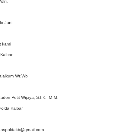
lri.
pda Juni
t kami
Kalbar
laikum Wr.Wb
den Petit Wijaya, S.I.K., M.M.
olda Kalbar
maspoldakb@gmail.com