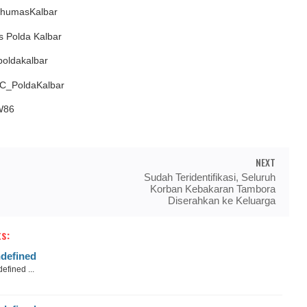
idhumasKalbar
s Polda Kalbar
oldakalbar
C_PoldaKalbar
W86
NEXT
Sudah Teridentifikasi, Seluruh
Korban Kebakaran Tambora
Diserahkan ke Keluarga
s:
defined
efined ...