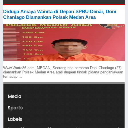
Diduga Aniaya Wanita di Depan SPBU Denai, Doni
Chaniago Diamankan Polsek Medan Area
Www.Warta86.com,-MEDAN,-Seorang pria bernama Doni Chaniago (27)
diamankan Polsek Medan Area atas dugaan tindak pidana penganiayaan
terhadap ...
Media
Sports
Labels