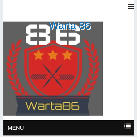
Warta 86
MENU