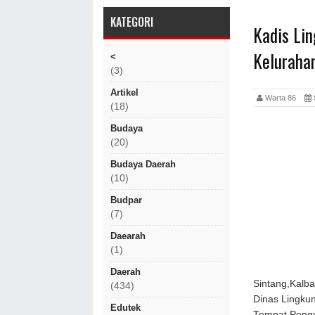
KATEGORI
Kadis Li
Keluraha
<
(3)
Artikel
Warta 86
(18)
Budaya
(20)
Budaya Daerah
(10)
Budpar
(7)
Daearah
(1)
Daerah
Sintang,Kalba
(434)
Dinas Lingku
Edutek
Tempat Pengo