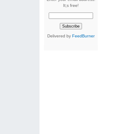
It;s free!
Delivered by
FeedBurner