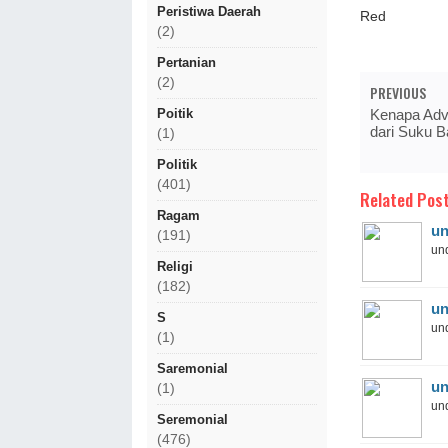
Peristiwa Daerah
Red
(2)
Pertanian
(2)
PREVIOUS
Kenapa Adv
Poitik
dari Suku B
(1)
Politik
(401)
Related Post
Ragam
un
(191)
und
Religi
(182)
un
S
und
(1)
Saremonial
un
(1)
und
Seremonial
(476)