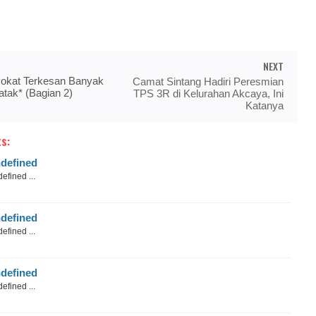
NEXT
okat Terkesan Banyak
Camat Sintang Hadiri Peresmian
atak* (Bagian 2)
TPS 3R di Kelurahan Akcaya, Ini
Katanya
s:
defined
efined ...
defined
efined ...
defined
efined ...