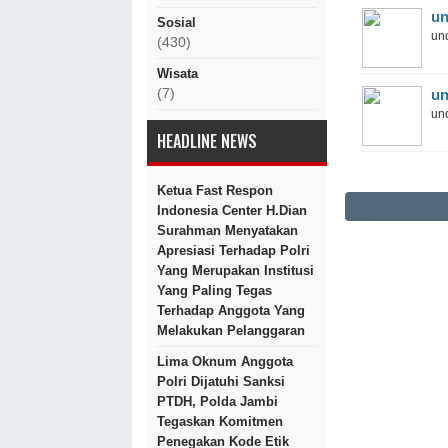
un
Sosial
und
(430)
Wisata
un
(7)
und
HEADLINE NEWS
Ketua Fast Respon
Indonesia Center H.Dian
Surahman Menyatakan
Apresiasi Terhadap Polri
Yang Merupakan Institusi
Yang Paling Tegas
Terhadap Anggota Yang
Melakukan Pelanggaran
Lima Oknum Anggota
Polri Dijatuhi Sanksi
PTDH, Polda Jambi
Tegaskan Komitmen
Penegakan Kode Etik