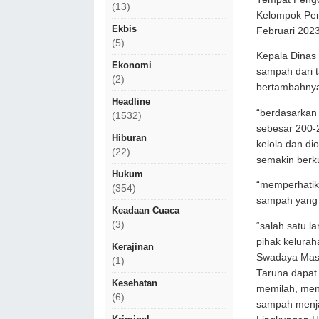
(13)
Kelompok Pem
Ekbis
Februari 2023
(5)
Kepala Dinas
Ekonomi
sampah dari 
(2)
bertambahnya
Headline
“berdasarkan
(1532)
sebesar 200-2
Hiburan
kelola dan di
(22)
semakin berk
Hukum
“memperhatika
(354)
sampah yang 
Keadaan Cuaca
(3)
“salah satu l
pihak kelura
Kerajinan
Swadaya Mas
(1)
Taruna dapat
Kesehatan
memilah, men
(6)
sampah menja