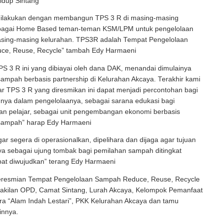
idup Sintang
 dilakukan dengan membangun TPS 3 R di masing-masing
bagai Home Based teman-teman KSM/LPM untuk pengelolaan
sing-masing kelurahan. TPS3R adalah Tempat Pengelolaan
e, Reuse, Recycle” tambah Edy Harmaeni
S 3 R ini yang dibiayai oleh dana DAK, menandai dimulainya
ampah berbasis partnership di Kelurahan Akcaya. Terakhir kami
r TPS 3 R yang diresmikan ini dapat menjadi percontohan bagi
nnya dalam pengelolaanya, sebagai sarana edukasi bagi
an pelajar, sebagai unit pengembangan ekonomi berbasis
sampah” harap Edy Harmaeni
gar segera di operasionalkan, dipelihara dan dijaga agar tujuan
 sebagai ujung tombak bagi pemilahan sampah ditingkat
pat diwujudkan” terang Edy Harmaeni
eresmian Tempat Pengelolaan Sampah Reduce, Reuse, Recycle
wakilan OPD, Camat Sintang, Lurah Akcaya, Kelompok Pemanfaat
ra “Alam Indah Lestari”, PKK Kelurahan Akcaya dan tamu
innya.