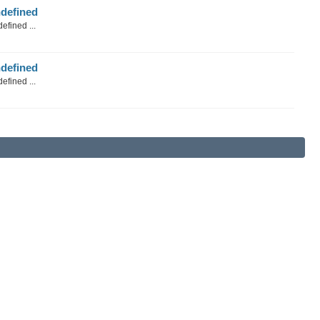
defined
efined ...
defined
efined ...