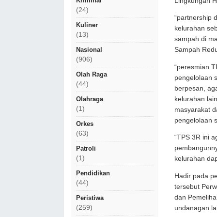
Kriminal
Lingkungan H
(24)
“partnership
Kuliner
kelurahan se
(13)
sampah di ma
Nasional
Sampah Reduc
(906)
“peresmian TP
Olah Raga
pengelolaan s
(44)
berpesan, aga
kelurahan lai
Olahraga
(1)
masyarakat d
pengelolaan 
Orkes
(63)
“TPS 3R ini a
pembangunnya
Patroli
(1)
kelurahan da
Pendidikan
Hadir pada p
(44)
tersebut Per
dan Pemeliha
Peristiwa
(259)
undanagan la