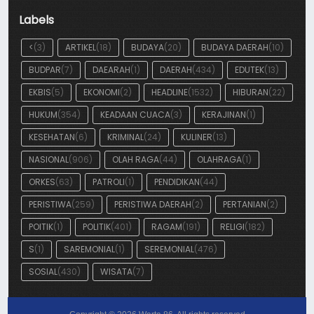
Labels
<
(3)
ARTIKEL
(18)
BUDAYA
(20)
BUDAYA DAERAH
(10)
BUDPAR
(7)
DAEARAH
(1)
DAERAH
(434)
EDUTEK
(13)
EKBIS
(5)
EKONOMI
(2)
HEADLINE
(1532)
HIBURAN
(22)
HUKUM
(354)
KEADAAN CUACA
(3)
KERAJINAN
(1)
KESEHATAN
(6)
KRIMINAL
(24)
KULINER
(13)
NASIONAL
(906)
OLAH RAGA
(44)
OLAHRAGA
(1)
ORKES
(63)
PATROLI
(1)
PENDIDIKAN
(44)
PERISTIWA
(259)
PERISTIWA DAERAH
(2)
PERTANIAN
(2)
POITIK
(1)
POLITIK
(401)
RAGAM
(191)
RELIGI
(182)
S
(1)
SAREMONIAL
(1)
SEREMONIAL
(476)
SOSIAL
(430)
WISATA
(7)