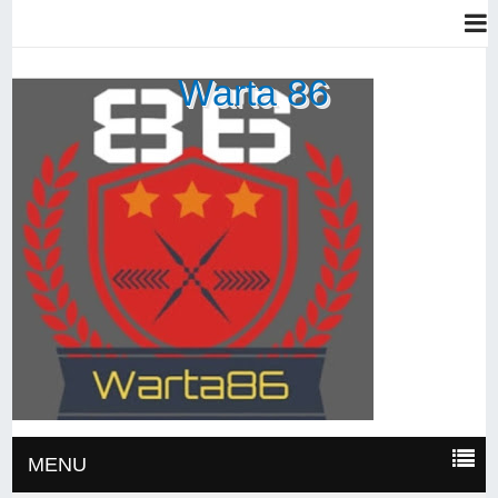
Warta 86
MENU