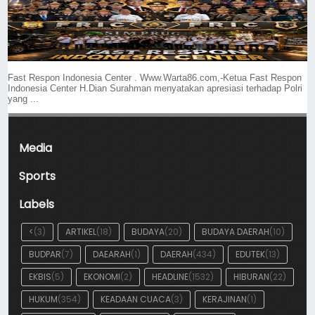
Fast Respon Indonesia Center . Www.Warta86.com,-Ketua Fast Respon
Indonesia Center H.Dian Surahman menyatakan apresiasi terhadap Polri
yang ...
Media
Sports
Labels
<
(3)
ARTIKEL
(18)
BUDAYA
(20)
BUDAYA DAERAH
(10)
BUDPAR
(7)
DAEARAH
(1)
DAERAH
(434)
EDUTEK
(13)
EKBIS
(5)
EKONOMI
(2)
HEADLINE
(1532)
HIBURAN
(22)
HUKUM
(354)
KEADAAN CUACA
(3)
KERAJINAN
(1)