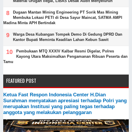
Material Urugan Ilegal, LIBAS Desak Audit Menyeluruh
Dugaan Mantan Mining Engineering PT Sorik Mas Mining
Membuka Lokasi PETI di Desa Sayur Maincat, SATMA AMPI
Madina Minta APH Bertindak
Warga Desa Kubangan Tompek Demo Di Gedung DPRD Dan
Kantor Bupati Meminta Keadilan Lahan Kebun Sawit
Pembukaan MTQ XXXIV Kalbar Resmi Digelar, Polres
Kayong Utara Maksimalkan Pengamanan Ribuan Peserta dan
Tamu
FEATURED POST
Ketua Fast Respon Indonesia Center H.Dian
Surahman menyatakan apresiasi terhadap Polri yang
merupakan Institusi yang paling tegas terhadap
anggota yang melakukan pelanggaran